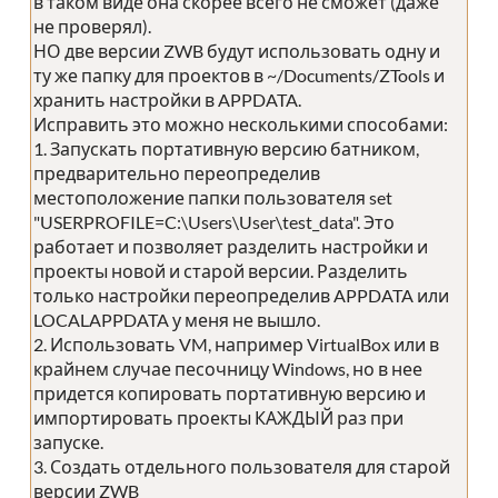
в таком виде она скорее всего не сможет (даже
не проверял).
НО две версии ZWB будут использовать одну и
ту же папку для проектов в ~/Documents/ZTools и
хранить настройки в APPDATA.
Исправить это можно несколькими способами:
1. Запускать портативную версию батником,
предварительно переопределив
местоположение папки пользователя set
"USERPROFILE=C:\Users\User\test_data". Это
работает и позволяет разделить настройки и
проекты новой и старой версии. Разделить
только настройки переопределив APPDATA или
LOCALAPPDATA у меня не вышло.
2. Использовать VM, например VirtualBox или в
крайнем случае песочницу Windows, но в нее
придется копировать портативную версию и
импортировать проекты КАЖДЫЙ раз при
запуске.
3. Создать отдельного пользователя для старой
версии ZWB