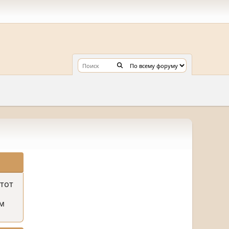
этот
м