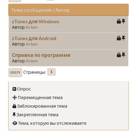
Тема сообщения
/
Автор
zTunes для Windows
Автор
Artem
zTunes для Android
Автор
Artem
Справка по программе
Автор
Artem
Страницы
1
ВВЕРХ
Опрос
Перемещенная тема
Заблокированная тема
Закрепленная тема
Тема, которую вы отслеживаете