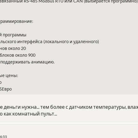
звязанный RS-485 Modbus RTU или CAN (выбирается программно)
граммирование:
й программы
льского интерфейса (локального и удаленного)
нов около 20
блоков около 900
т поддерживать анимацию.
ые цены:
о
75Евро
е деньги нужна... тем более с датчиком температуры, влаж
как комнатный пульт...
4:55