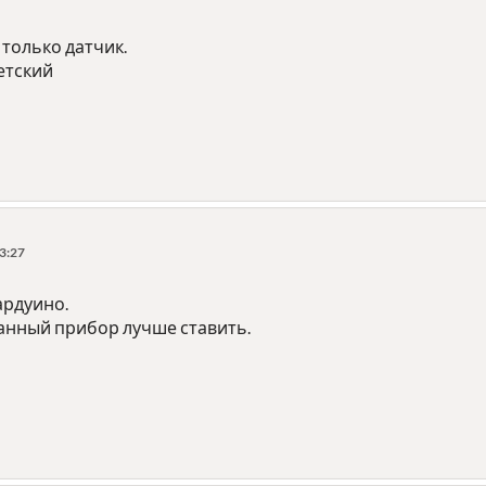
 только датчик.
детский
3:27
ардуино.
анный прибор лучше ставить.