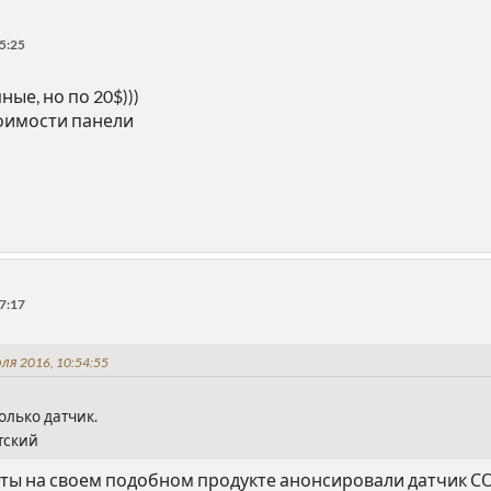
5:25
ые, но по 20$)))
тоимости панели
7:17
ля 2016, 10:54:55
олько датчик.
тский
ы на своем подобном продукте анонсировали датчик СО2...