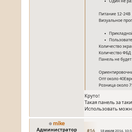
Один не ра
Питание 12-24В
Визуальное про
Прикладно
Пользовате
Количество экра
Количество ФБД 
Панель не буде
Ориентировочн
Опт около 40Евр
Розница около 
Круто!
Такая панель за таки
Использовать можно 
mike
Администратор
#16
18 июля 2016, 10:5