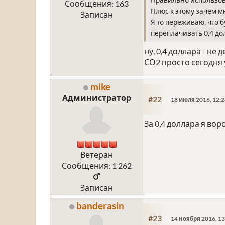
Правильно использов
Сообщения: 163
Плюс к этому зачем мн
Записан
Я то переживаю, что 
переплачивать 0,4 дол
ну, 0,4 доллара - не д
СО2 просто сегодня у
mike
Администратор
#22
18 июля 2016, 12:2
За 0,4 доллара я вор
Ветеран
Сообщения: 1 262
Записан
banderasin
#23
14 ноября 2016, 13