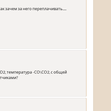
к зачем за него переплачивать.....
О2, температура -СО\СО2, с общей
атчиками?