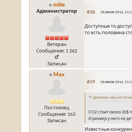
mike
Администратор
#18
18 июля 2016, 11:1
Доступные то доступн
то есть половина с
Ветеран
Сообщения: 1 262
Записан
Max
#19
18 июля 2016, 11:1
Цитата: mike от 18 ию
Постоялец
CO2 стоит около 20$ т
Сообщения: 163
И размер у него не де
Записан
Известные конкурент