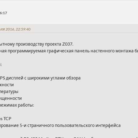
6:17
ля 2016, 22:59:40
ытному производству проекта Z037.
ная программируемая графическая панель настенного монтажа б
:
PS дисплей с широкими углами обзора
жности
пературы
вещенности
 режимах работы:
s TCP
рование 5-и страничного пользовательского интерфейса