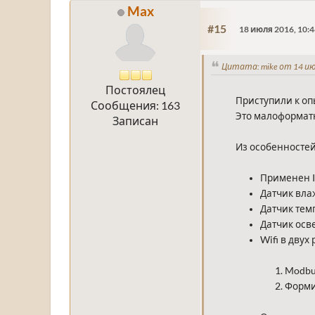
Max
#15
18 июля 2016, 10:4
Цитата: mike от 14 ию
Постоялец
Приступили к оп
Сообщения: 163
Это малоформат
Записан
Из особенностей
Применен I
Датчик вла
Датчик тем
Датчик ос
Wifi в двух
Modbu
Форми