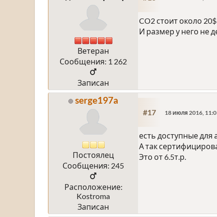
CO2 стоит около 20$
И размер у него не 
Ветеран
Сообщения: 1 262
Записан
serge197a
#17
18 июля 2016, 11:0
есть доступные для 
А так сертифициров
Постоялец
Это от 6.5т.р.
Сообщения: 245
Расположение:
Kostroma
Записан