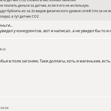
ать датчик CO2 сложно в настенных панелях.
е платить деньги за датчик, если я его не использую.
будут бубнить из-за 2х видов физического уровня сетей (что за не
лара), а тут датчик СО2
еньги...
видел у конкурентов.. вот и написал.. а не увидел бы то и н
8:12
обья в поле загоняю. Таки доллагы, хоть и магенькие, ест
:55:54