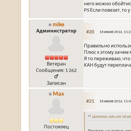
него можно обойтись
PS Если повезет, то
mike
Администратор
#20
18 июля 2016, 11:2
Правильно использо
Плюс к этому зачем м
Я то переживаю, что
Ветеран
КАН будут переплачив
Сообщения: 1 262
Записан
Max
#21
18 июля 2016, 11:4
Цитата: mike от 18 ию
Постоялец