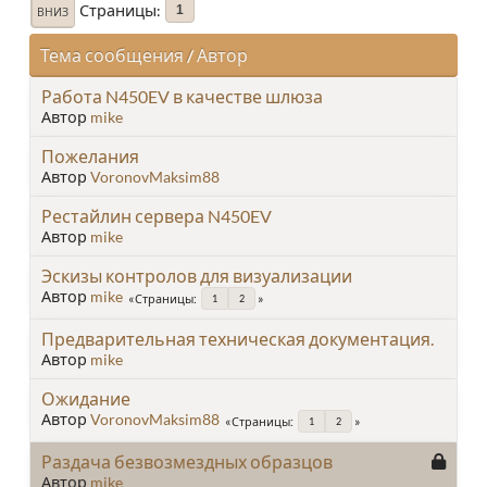
Страницы
1
ВНИЗ
Тема сообщения
/
Автор
Работа N450EV в качестве шлюза
Автор
mike
Пожелания
Автор
VoronovMaksim88
Рестайлин сервера N450EV
Автор
mike
Эскизы контролов для визуализации
Автор
mike
Страницы
1
2
Предварительная техническая документация.
Автор
mike
Ожидание
Автор
VoronovMaksim88
Страницы
1
2
Раздача безвозмездных образцов
Автор
mike