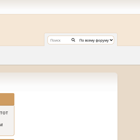
этот
м