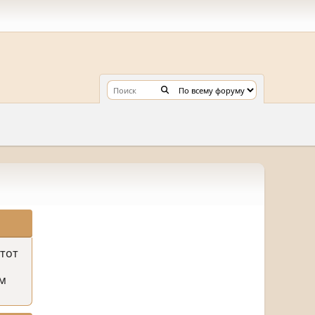
этот
м