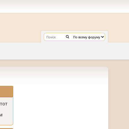
этот
м