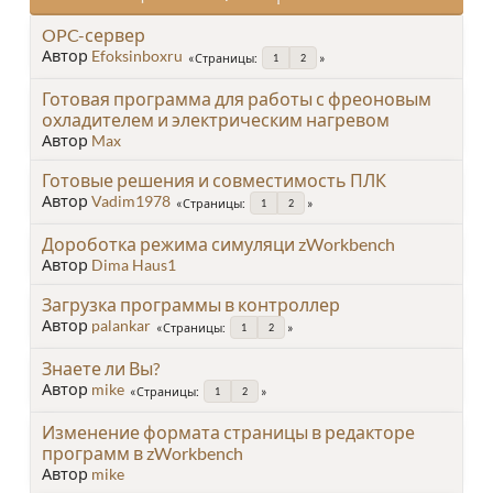
OPC-сервер
Автор
Efoksinboxru
Страницы
1
2
Готовая программа для работы с фреоновым
охладителем и электрическим нагревом
Автор
Max
Готовые решения и совместимость ПЛК
Автор
Vadim1978
Страницы
1
2
Дороботка режима симуляци zWorkbench
Автор
Dima Haus1
Загрузка программы в контроллер
Автор
palankar
Страницы
1
2
Знаете ли Вы?
Автор
mike
Страницы
1
2
Изменение формата страницы в редакторе
программ в zWorkbench
Автор
mike