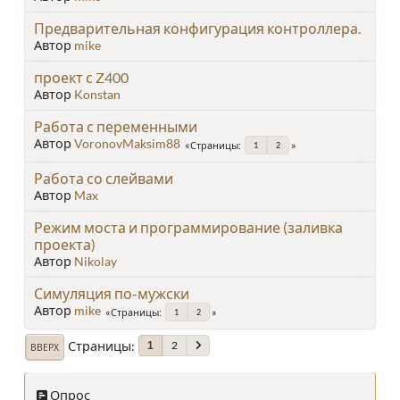
Предварительная конфигурация контроллера.
Автор
mike
проект с Z400
Автор
Konstan
Работа с переменными
Автор
VoronovMaksim88
Страницы
1
2
Работа со слейвами
Автор
Max
Режим моста и программирование (заливка
проекта)
Автор
Nikolay
Симуляция по-мужски
Автор
mike
Страницы
1
2
Страницы
2
1
ВВЕРХ
Опрос