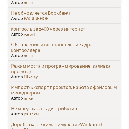
Автор
mike
Не обновляется Воркбенч
Автор
PA3JlUBHOE
контроль за z400 через интернет
Автор
vasevl
Обновление и восстановление ядра
контроллера
Автор
mike
Режим моста и программирование (заливка
проекта)
Автор
Nikolay
Импорт/Экспорт проектов. Работа с файловым
менеджером.
Автор
mike
Не могу скачать дистрибутив
Автор
palankar
Дороботка режима симуляци zWorkbench