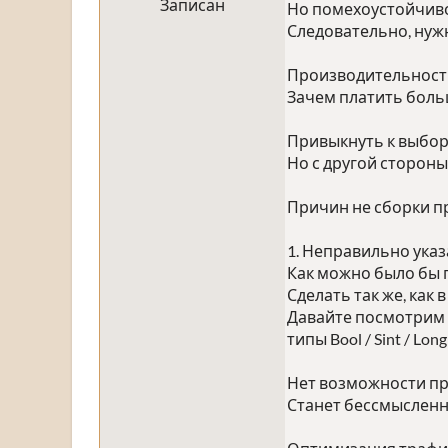
Записан
Но помехоустойчивос
Следовательно, нуж
Производительность
Зачем платить больш
Привыкнуть к выбору
Но с другой сторон
Причин не сборки п
1. Неправильно указ
Как можно было бы 
Сделать так же, как
Давайте посмотрим н
типы Bool / Sint / Long
Нет возможности пр
Станет бессмысленна