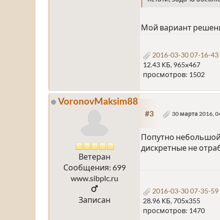
Мой вариант решени
2016-03-30 07-16-4
12.43 КБ, 965x467
просмотров: 1502
VoronovMaksim88
#3
30 марта 2016, 0
Попутно небольшой к
дискретные не отра
Ветеран
Сообщения: 699
www.sibplc.ru
2016-03-30 07-35-5
Записан
28.96 КБ, 705x355
просмотров: 1470