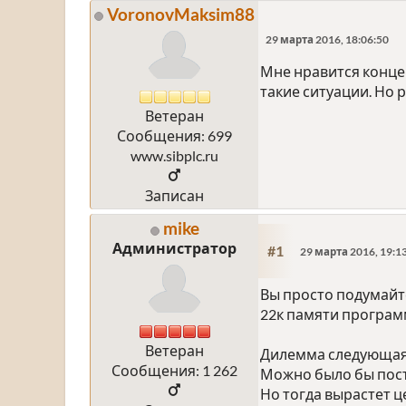
VoronovMaksim88
29 марта 2016, 18:06:50
Мне нравится конце
такие ситуации. Но 
Ветеран
Сообщения: 699
www.sibplc.ru
Записан
mike
Администратор
#1
29 марта 2016, 19:1
Вы просто подумайт
22к памяти програм
Ветеран
Дилемма следующая
Сообщения: 1 262
Можно было бы поста
Но тогда вырастет ц