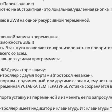
ет/Переключение).
лютно не абстрактная - это локальная/удаленная кнопка П
елаю в ZWB на одной рекурсивной переменной.
твенной записи в переменные.
зможность ЗВБ!!!
ть. Эта штука позволяет синхронизировать по приоритет
сего со всем.
мального усилия программиста.
 ФБД редакторе задачу:
нтроллер с двумя портами (протокол неважен).
 портам - подчиненный, или другими словами, ему нет н
ременная УСТАВКА ТЕМПЕРАТУРЫ. Уставка сохраняется в П
 порта уставку из переменной и изменить ее по запросу л
онтроллер имеет индикатор и клавиатуру. И с клавиатуры 