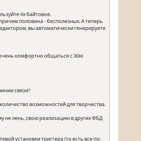
льзуйте 4х байтовое.
причем половина - бесполезных. А теперь
редактором, вы автоматически генерируете
к очень комфортно общаться с 30ю
линии связи?
количество возможностей для творчества.
му не лень, свою реализацию в других ФБД
евой установки триггера (то есть все по-