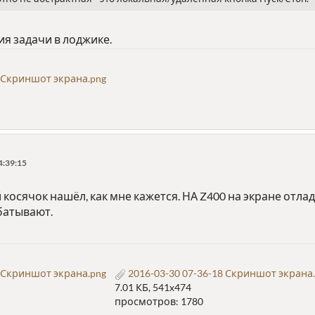
я задачи в лоджике.
3 Скриншот экрана.png
4:39:15
осячок нашёл, как мне кажется. НА Z400 на экране отла
батывают.
9 Скриншот экрана.png
2016-03-30 07-36-18 Скриншот экрана
7.01 КБ, 541x474
просмотров: 1780