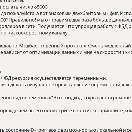
а по сети.
 послать число 65000
да пожалуйста, а вот знаковым двухбайтовым - фиг. Испо
00? Правильно! мы отправим в два раза больше данных, 
оллеров в сети. Получается, что упрощая работу с ФБД 
по низкоскоростному каналу.
недавно. Модбас - говенный протокол. Очень медленный.
ое зависит от оптимизации данных и мне на скорости 19
.
 ФБД рекурсия осуществляется переменными.
тоит сделать визуальное представление переменной, как 
енно вид переменных? Этот подход открывает огромное 
прежде чем вы его посмотрите в картинке, пришлите, ко
еть состояние D-триггера с возможностью локальной и сет