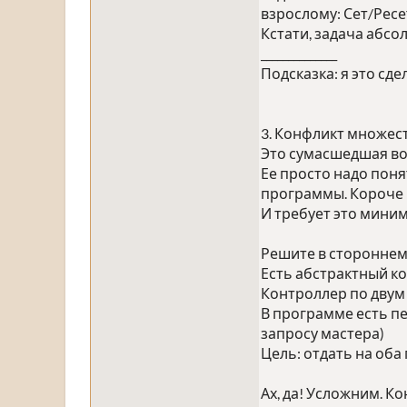
взрослому: Сет/Рес
Кстати, задача абсо
______________
Подсказка: я это сд
3. Конфликт множес
Это сумасшедшая во
Ее просто надо поня
программы. Короче в
И требует это мини
Решите в стороннем
Есть абстрактный ко
Контроллер по двум
В программе есть пе
запросу мастера)
Цель: отдать на оба
Ах, да! Усложним. К