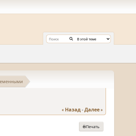
еременными
« Назад
-
Далее »
Печать