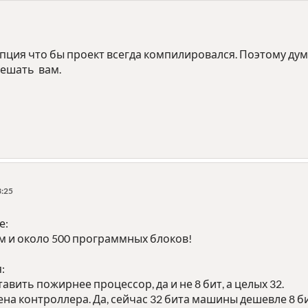
пция что бы проект всегда компилировался. Поэтому ду
решать вам.
3:25
е:
м и около 500 программных блоков!
:
вить пожирнее процессор, да и не 8 бит, а целых 32.
ена контроллера. Да, сейчас 32 бита машины дешевле 8 б