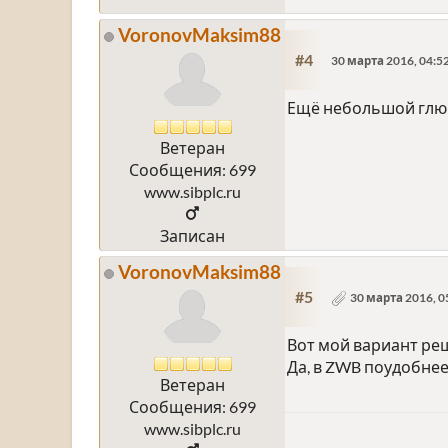
VoronovMaksim88
#4
30 марта 2016, 04:5
Ещё небольшой глюк
Ветеран
Сообщения: 699
www.sibplc.ru
Записан
VoronovMaksim88
#5
30 марта 2016, 0
Вот мой вариант ре
Да, в ZWB поудобнее
Ветеран
Сообщения: 699
www.sibplc.ru