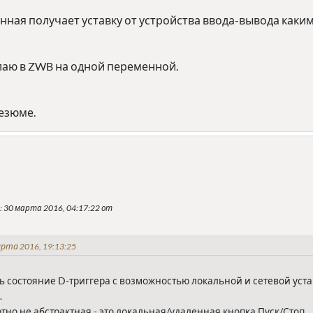
нная получает уставку от устройства ввода-вывода каки
елаю в ZWB на одной переменной.
езюме.
: 30 марта 2016, 04:17:22 от
рта 2016, 19:13:25
ь состояние D-триггера с возможностью локальной и сетевой устан
.
ютно не абстрактная - это локальная/удаленная кнопка Пуск/Стоп.