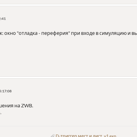
2:41
: окно "отладка - переферия" при входе в симуляцию и 
5:17:08
шения на ZWB.
.
D-триггер мест и дист_v1.exp