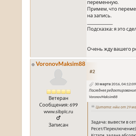
переменную.
Примем, что переме
на запись.
______________
Подсказка: я это сд
Очень жду вашего р
VoronovMaksim88
#2
30 марта 2016, 04:12:09
Последнее редактирование
VoronovMaksim88
Ветеран
Сообщения: 699
Цитата: mike от 29 ма
www.sibplc.ru
Задача: вывести в сет
Записан
Ресет/Переключение)
Кстати, задача абсол