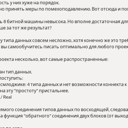
ть у них хуже на порядок.
но принять меры по помехоподавлению. Вот отсюда и по
 8 битной машины невысока. Но вполне достаточная для
е за тот же результат?
 типа данных совсем несложно, хотя конечно же это тре
ы вы самообучитесь писать оптимально для любого проек
роекта несколько, вот самые распространенные:
ан тип данных.
поступить:
 в смлоджике: 4 типа данных и нет возможности коннекта 
а эту "простоту" пристальнее.
 / Real
ямого соединения типов данных по восходящей, следова
 функция "обратного" соединения двух блоков (от выхода