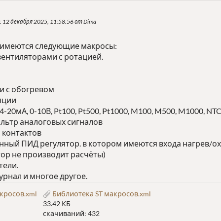
: 12 декабря 2025, 11:58:56 от Dima
 имеются следующие макросы:
вентиляторами с ротацией.
и с обогревом
яции
4-20мА, 0-10В, Pt100, Pt500, Pt1000, M100, M500, M1000, NT
льтр аналоговых сигналов
а контактов
ный ПИД регулятор. в котором имеются входа нагрев/охла
тор не производит расчёты)
тели.
урнал и многое другое.
кросов.xml
Библиотека ST макросов.xml
33.42 КБ
скачиваний: 432