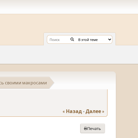
сь своими макросами
« Назад
-
Далее »
Печать