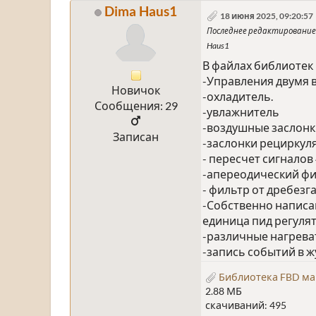
Dima Haus1
18 июня 2025, 09:20:57
Последнее редактирование
Haus1
В файлах библиотек
-Управления двумя 
Новичок
-охладитель.
Сообщения: 29
-увлажнитель
-воздушные заслонк
Записан
-заслонки рециркул
- пересчет сигналов 
-апереодический фи
- фильтр от дребезг
-Собственно написан
единица пид регуля
-различные нагрева
-запись событий в ж
Библиотека FBD ма
2.88 МБ
скачиваний: 495