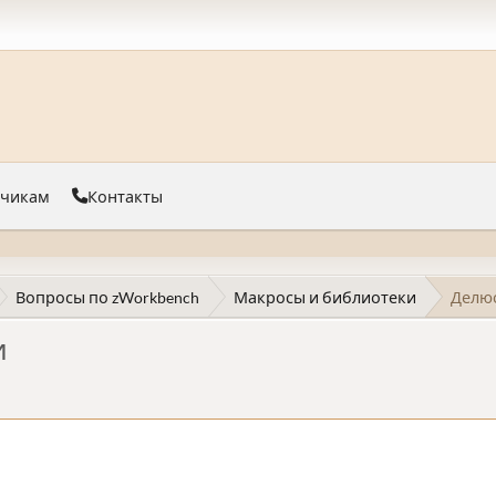
тчикам
Контакты
Вопросы по zWorkbench
Макросы и библиотеки
Делю
и