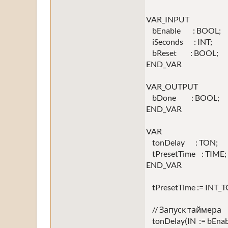
VAR_INPUT
bEnable : BOOL; 
iSeconds : INT; //
bReset : BOOL; /
END_VAR
VAR_OUTPUT
bDone : BOOL; //
END_VAR
VAR
tonDelay : TON; 
tPresetTime : TIME
END_VAR
tPresetTime := INT_T
// Запуск таймера
tonDelay(IN := bEnabl