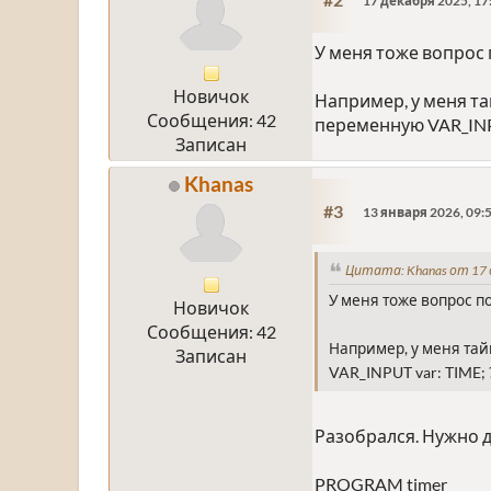
17 декабря 2025, 17
У меня тоже вопрос 
Новичок
Например, у меня та
Сообщения: 42
переменную VAR_INPU
Записан
Khanas
#3
13 января 2026, 09:
Цитата: Khanas от 17 
У меня тоже вопрос п
Новичок
Сообщения: 42
Например, у меня тай
Записан
VAR_INPUT var: TIME; 
Разобрался. Нужно д
PROGRAM timer