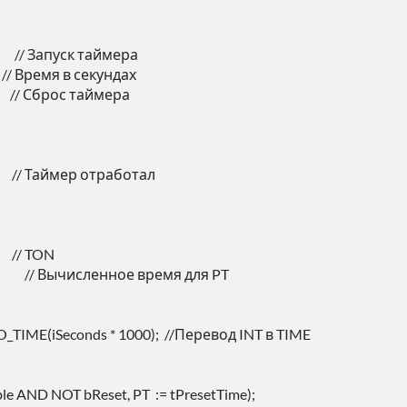
// Запуск таймера
 Время в секундах
/ Сброс таймера
 Таймер отработал
// TON
; // Вычисленное время для PT
O_TIME(iSeconds * 1000); //Перевод INT в TIME
e AND NOT bReset, PT := tPresetTime);