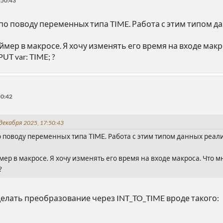
:50:43
по поводу переменных типа TIME. Работа с этим типом д
ймер в макросе. Я хочу изменять его время на входе макр
T var: TIME; ?
50:42
декабря 2025, 17:50:43
о поводу переменных типа TIME. Работа с этим типом данных реал
мер в макросе. Я хочу изменять его время на входе макроса. Что 
?
елать преобразование через INT_TO_TIME вроде такого: