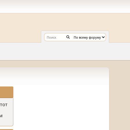
этот
м