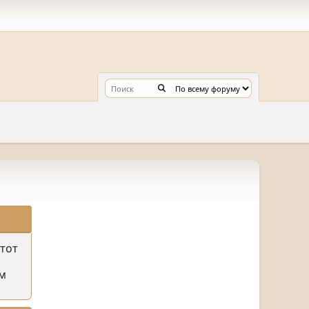
этот
м