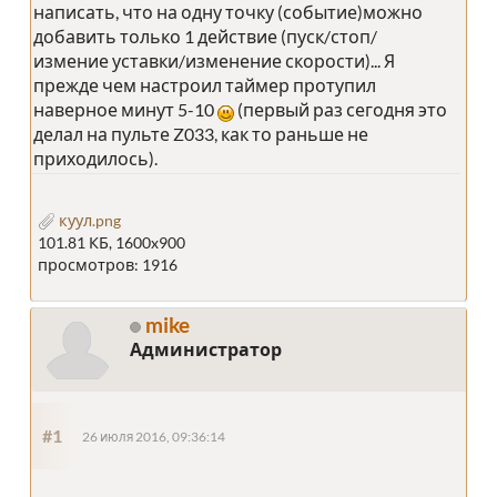
написать, что на одну точку (событие)можно
добавить только 1 действие (пуск/стоп/
измение уставки/изменение скорости)... Я
прежде чем настроил таймер протупил
наверное минут 5-10
(первый раз сегодня это
делал на пульте Z033, как то раньше не
приходилось).
куул.png
101.81 КБ, 1600x900
просмотров: 1916
mike
Администратор
#1
26 июля 2016, 09:36:14