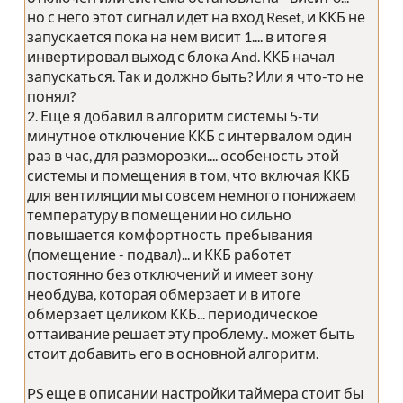
но с него этот сигнал идет на вход Reset, и ККБ не
запускается пока на нем висит 1.... в итоге я
инвертировал выход с блока And. ККБ начал
запускаться. Так и должно быть? Или я что-то не
понял?
2. Еще я добавил в алгоритм системы 5-ти
минутное отключение ККБ с интервалом один
раз в час, для разморозки.... особеность этой
системы и помещения в том, что включая ККБ
для вентиляции мы совсем немного понижаем
температуру в помещении но сильно
повышается комфортность пребывания
(помещение - подвал)... и ККБ работет
постоянно без отключений и имеет зону
необдува, которая обмерзает и в итоге
обмерзает целиком ККБ... периодическое
оттаивание решает эту проблему.. может быть
стоит добавить его в основной алгоритм.
PS еще в описании настройки таймера стоит бы