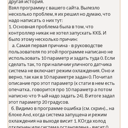
другая история.
Взял программу с вашего сайта. Вылезло
несколько проблем, я их решил но думаю, что
надо написать о них тут:
1. Основная проблема была в том, что
контроллер никак не хотел запускать ККБ. И
было этому несколько причин:
а. Самая первая причина - в руководстве
пользователя по этой программе написано не
использовать 10 параметр и задать туда 0. Если
сделать так, то при наличии уличного датчика
система не включает режим охлаждения. Оно и
верно, так как в 10 параметре задан 0. Почитал
описание про этот параметр (к стати в нем есть
опечатка.. говорится про 10 параметр а потом
написно что 9-ый надо задать 24). В итоге задал
этот параметр 20 градусов.
б. Видимо в программе ошибка (см. скрин)... на
блоке And, когда система запущена и режим
охлаждения на выходе висит 1. КОгда холод
отключен или система остановлена - висит 0...