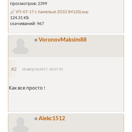
просмотров: 2399
УП-07-17 с панелью Z033 (M120).exp
124.31 КБ
скачиваний: 967
VoronovMaksim88
#2
18 августа 2017, 18:27:55
Как все просто !
Alekc1512