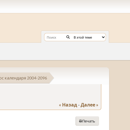
с календаря 2004-2096
« Назад
-
Далее »
Печать