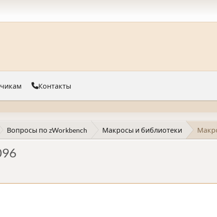
тчикам
Контакты
Вопросы по zWorkbench
Макросы и библиотеки
Макро
096