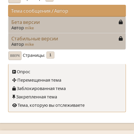
Тема сообщения
/
Автор
Бета версии
Автор
mike
Стабильные версии
Автор
mike
Страницы
1
ВВЕРХ
Опрос
Перемещенная тема
Заблокированная тема
Закрепленная тема
Тема, которую вы отслеживаете