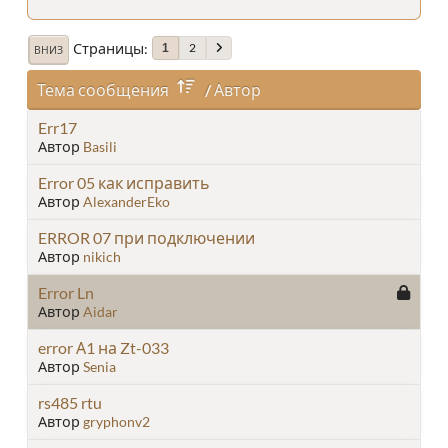
Страницы
2
1
ВНИЗ
Тема сообщения
/
Автор
Err17
Автор
Basili
Error 05 как исправить
Автор
AlexanderEko
ERROR 07 при подключении
Автор
nikich
Error Ln
Автор
Aidar
error А1 на Zt-033
Автор
Senia
rs485 rtu
Автор
gryphonv2