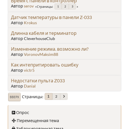
Время с панели в контроллер
Автор
serov
Страницы
1
2
3
Датчик температуры в панели Z-033
Автор
Krokus
Длинна кабеля и терминатор
Автор CleverhouseClub
Изменение режима. возможно ли?
Автор
VoronovMaksim88
Как интепритировать ошибку
Автор
victr5
Недостатки пульта Z033
Автор
Danial
Страницы
2
1
ВВЕРХ
Опрос
Перемещенная тема
Заблокированная тема