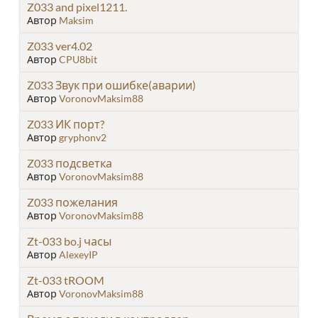
Z033 and pixel1211.
Автор
Maksim
Z033 ver4.02
Автор
CPU8bit
Z033 Звук при ошибке(аварии)
Автор
VoronovMaksim88
Z033 ИК порт?
Автор
gryphonv2
Z033 подсветка
Автор
VoronovMaksim88
Z033 пожелания
Автор
VoronovMaksim88
Zt-033 bo.j часы
Автор
AlexeyIP
Zt-033 tROOM
Автор
VoronovMaksim88