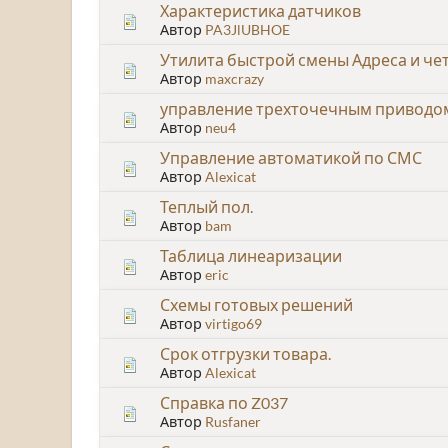
Характеристика датчиков
Автор
PA3JlUBHOE
Утилита быстрой смены Адреса и чет
Автор
maxcrazy
управление трехточечным приводо
Автор
neu4
Управление автоматикой по СМС
Автор
Alexicat
Теплый пол.
Автор
bam
Таблица линеаризации
Автор
eric
Схемы готовых решений
Автор
virtigo69
Срок отгрузки товара.
Автор
Alexicat
Справка по Z037
Автор
Rusfaner