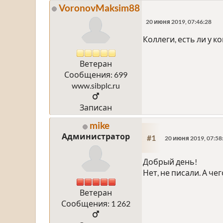
VoronovMaksim88
20 июня 2019, 07:46:28
Коллеги, есть ли у 
Ветеран
Сообщения: 699
www.sibplc.ru
Записан
mike
Администратор
#1
20 июня 2019, 07:58
Добрый день!
Нет, не писали. А че
Ветеран
Сообщения: 1 262