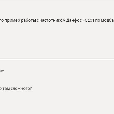
кого пример работы с частотником Данфос FC101 по модбас
:59
го там сложного?