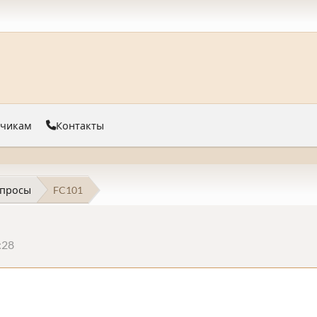
тчикам
Контакты
просы
FC101
:28