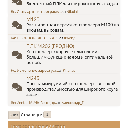
Бюджетный ПЛК для широкого круга задач.
Re: Стандартные программ...
от
Nikolai
M120
Расширенная версия контроллера M100 по
входам/выходам.
Re: НЕ ОБНОВЛЯЕТСЯ ЯДРО
от
skydry
ПЛК M202 (ГРОДНО)
Контроллер в корпусе с дисплеем с
большим функционалом и оптимальной
ценой.
Re: Изменение адреса уст...
от
Khanas
M245
Программируемый контроллер с высокой
производительностью для широкого круга
задач.
Re: Zentec М245 Вент (пр...
от
Александр_Г
Страницы
1
ВНИЗ
Тема сообщения
/
Автор