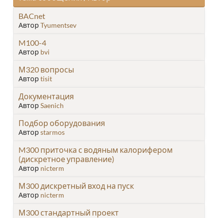
BACnet
Автор
Tyumentsev
M100-4
Автор
bvi
М320 вопросы
Автор
tisit
Документация
Автор
Saenich
Подбор оборудования
Автор
starmos
M300 приточка с водяным калорифером
(дискретное управление)
Автор
nicterm
М300 дискретный вход на пуск
Автор
nicterm
М300 стандартный проект