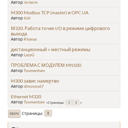
Автор
nicterm
M300 Modbus TCP (master) и OPC UA
Автор
tisit
М320. Работа точек I/O в режиме цифрового
выхода
Автор
Khanas
дистанционный + местный режимы
Автор
LazyG
ПРОБЛЕМА С МОДУЛЕМ MN100
Автор
Tyumentsev
M300 завис намертво
Автор
dimonos67
Ethernet M320
Автор
Tyumentsev
Страницы
1
2
Страницы
1
ВВЕРХ