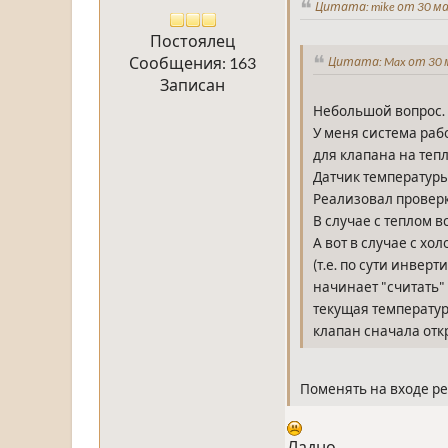
Цитата: mike от 30 ма
Постоялец
Сообщения: 163
Цитата: Max от 30 м
Записан
Небольшой вопрос.
У меня система раб
для клапана на тепл
Датчик температуры
Реализовал проверку
В случае с теплом в
А вот в случае с х
(т.е. по сути инвер
начинает "считать"
текущая температур
клапан сначала откр
Поменять на входе ре
Ладно.