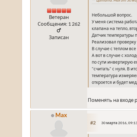
Цитата: Max от 30 мар
Небольшой вопрос.
Ветеран
У меня система работ
Сообщения: 1 262
клапана на тепло, вто
Датчик температуры п
Записан
Реализовал проверку с
В случае с теплом вс
А вот в случае с холо
по сути инвертирую е
"считать" с нуля. В 
температура измеряем
откроется и будет мед
Поменять на входе р
Max
#2
30 марта 2016, 09:1