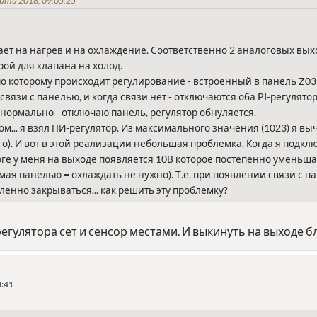
та 2016, 09:05:25
ает на нагрев и на охлаждение. Соответственно 2 аналоговых вы
рой для клапана на холод.
о которому происходит регулирование - встроенный в панель Z03
вязи с панелью, и когда связи нет - отключаются оба PI-регулятор
е нормально - отключаю панель, регулятор обнуляется.
дом... я взял ПИ-регулятор. Из максимального значения (1023) я 
го). И вот в этой реализации небольшая проблемка. Когда я подкл
итоге у меня на выходе появляется 10В которое постепенно уменьш
ая панелью = охлаждать не нужно). Т.е. при появлении связи с п
ленно закрываться... как решить эту проблемку?
егулятора сет и сенсор местами. И выкинуть на выходе б
3:41