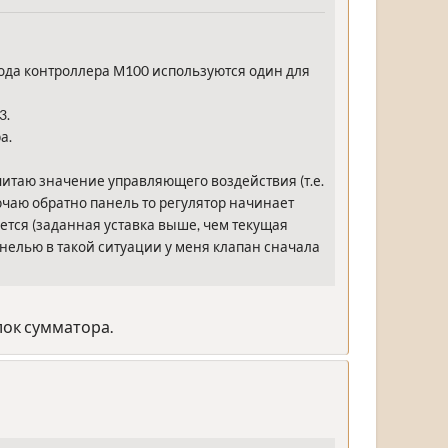
хода контроллера М100 используются один для
3.
а.
вычитаю значение управляющего воздействия (т.е.
ючаю обратно панель то регулятор начинает
ается (заданная уставка выше, чем текущая
анелью в такой ситуации у меня клапан сначала
лок сумматора.