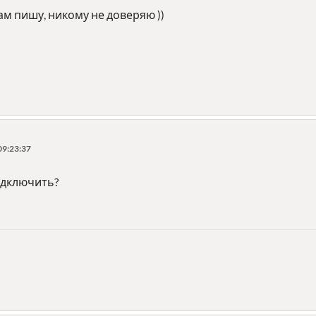
ам пишу, никому не доверяю ))
09:23:37
одключить?