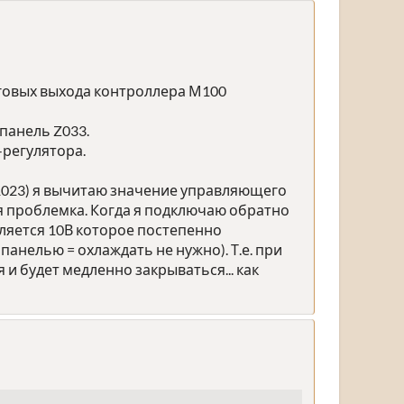
оговых выхода контроллера М100
панель Z033.
-регулятора.
 (1023) я вычитаю значение управляющего
шая проблемка. Когда я подключаю обратно
является 10В которое постепенно
анелью = охлаждать не нужно). Т.е. при
 и будет медленно закрываться... как