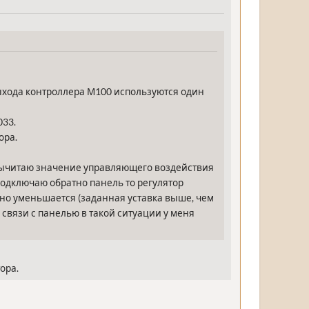
выхода контроллера М100 используются один
033.
ора.
 я вычитаю значение управляющего воздействия
 подключаю обратно панель то регулятор
енно уменьшается (заданная уставка выше, чем
 связи с панелью в такой ситуации у меня
ора.