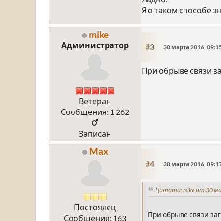
Я о таком способе з
mike
Администратор
#3
30 марта 2016, 09:1
При обрыве связи за
Ветеран
Сообщения: 1 262
Записан
Max
#4
30 марта 2016, 09:1
Цитата: mike от 30 ма
Постоялец
При обрыве связи заг
Сообщения: 163