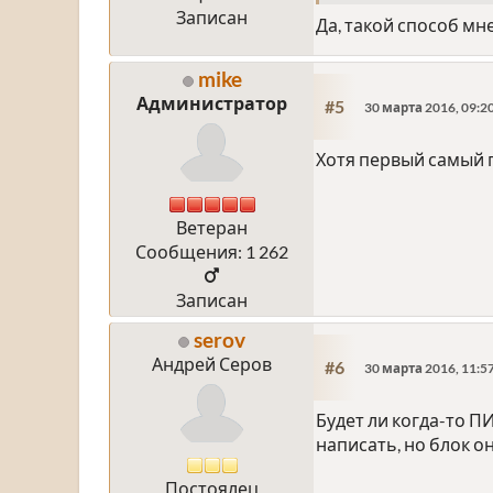
Записан
Да, такой способ м
mike
Администратор
#5
30 марта 2016, 09:2
Хотя первый самый 
Ветеран
Сообщения: 1 262
Записан
serov
Андрей Серов
#6
30 марта 2016, 11:5
Будет ли когда-то 
написать, но блок о
Постоялец