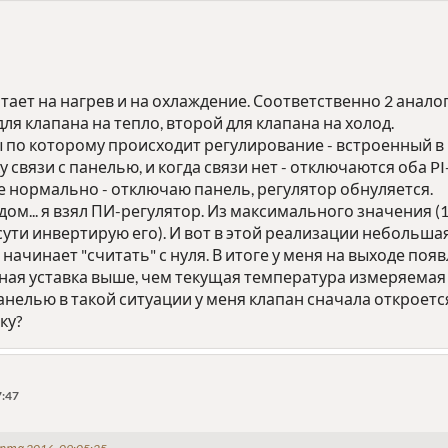
тает на нагрев и на охлаждение. Соответственно 2 анал
ля клапана на тепло, второй для клапана на холод.
 по которому происходит регулирование - встроенный в 
 связи с панелью, и когда связи нет - отключаются оба PI
се нормально - отключаю панель, регулятор обнуляется.
лодом... я взял ПИ-регулятор. Из максимального значения
о сути инвертирую его). И вот в этой реализации неболь
 начинает "считать" с нуля. В итоге у меня на выходе по
ая уставка выше, чем текущая температура измеряемая п
анелью в такой ситуации у меня клапан сначала откроется
ку?
7:47