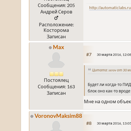
Сообщения: 205
http://automaticlabs.ru
Андрей Серов
Расположение:
Косторома
Записан
Max
#7
30 марта 2016, 12:0
Цитата: serov от 30 м
Постоялец
Будет ли когда-то ПИ
Сообщения: 163
блок оно как-то вроде
Записан
Мне на одном объек
VoronovMaksim88
#8
30 марта 2016, 13:0