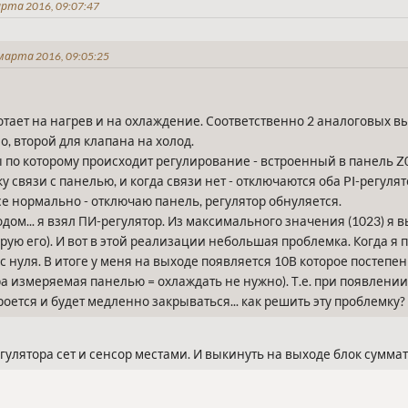
рта 2016, 09:07:47
арта 2016, 09:05:25
отает на нагрев и на охлаждение. Соответственно 2 аналоговых 
о, второй для клапана на холод.
 по которому происходит регулирование - встроенный в панель Z
 связи с панелью, и когда связи нет - отключаются оба PI-регулят
се нормально - отключаю панель, регулятор обнуляется.
олодом... я взял ПИ-регулятор. Из максимального значения (1023)
тирую его). И вот в этой реализации небольшая проблемка. Когда я
 с нуля. В итоге у меня на выходе появляется 10В которое постеп
а измеряемая панелью = охлаждать не нужно). Т.е. при появлении
оется и будет медленно закрываться... как решить эту проблемку?
гулятора сет и сенсор местами. И выкинуть на выходе блок суммат