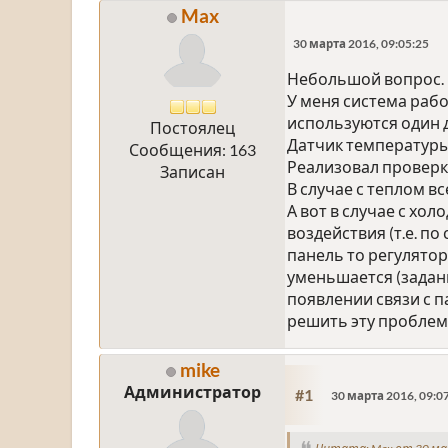
Max
30 марта 2016, 09:05:25
Небольшой вопрос.
У меня система рабо
используются один д
Постоялец
Датчик температуры
Сообщения: 163
Реализовал проверку
Записан
В случае с теплом в
А вот в случае с хо
воздействия (т.е. п
панель то регулятор
уменьшается (заданн
появлении связи с п
решить эту проблем
mike
Администратор
#1
30 марта 2016, 09:0