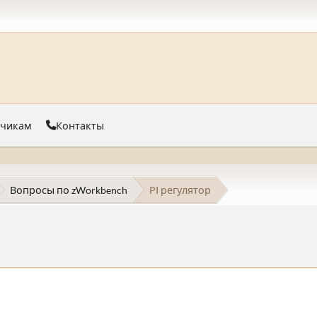
тчикам
Контакты
Вопросы по zWorkbench
PI регулятор