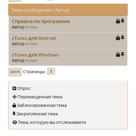
Тема сообщения
/
Автор
Справка по программе
Автор
Artem
zTunes для Android
Автор
Artem
zTunes для Windows
Автор
Artem
Страницы
1
ВВЕРХ
Опрос
Перемещенная тема
Заблокированная тема
Закрепленная тема
Тема, которую вы отслеживаете