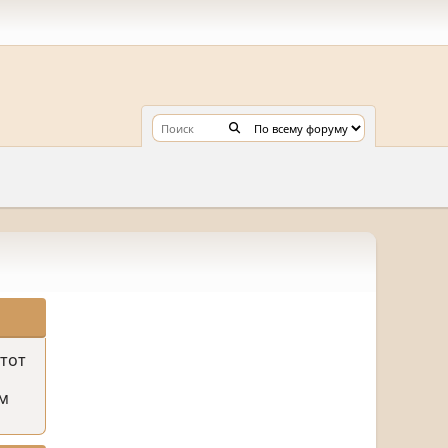
этот
м