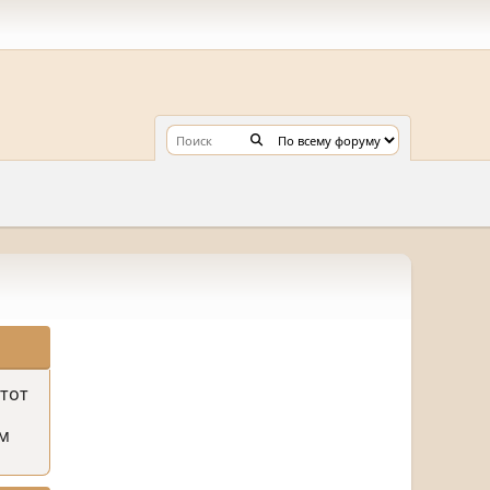
этот
м