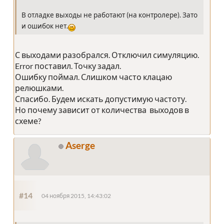
В отладке выходы не работают (на контролере). Зато
и ошибок нет.
С выходами разобрался. Отключил симуляцию.
Error поставил. Точку задал.
Ошибку поймал. Слишком часто клацаю
релюшками.
Спасибо. Будем искать допустимую частоту.
Но почему зависит от количества выходов в
схеме?
Aserge
#14
04 ноября 2015, 14:43:02