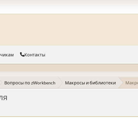
тчикам
Контакты
Вопросы по zWorkbench
Макросы и библиотеки
Макро
ля