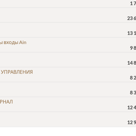
1 
23 
13 
ы входы Ain
9 
14 
В УПРАВЛЕНИЯ
8 
8 
УРНАЛ
12 
12 