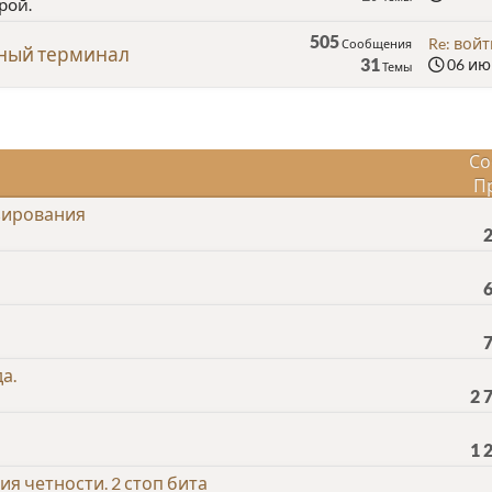
рой.
505
Re: войт
Сообщения
нный терминал
31
06 июн
Темы
Со
П
зирования
а.
2 
1 
я четности. 2 стоп бита