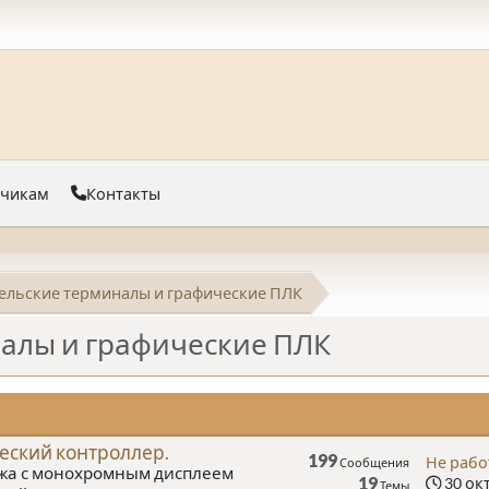
тчикам
Контакты
ельские терминалы и графические ПЛК
алы и графические ПЛК
еский контроллер.
199
Не рабо
Сообщения
жа с монохромным дисплеем
19
30 окт
Темы