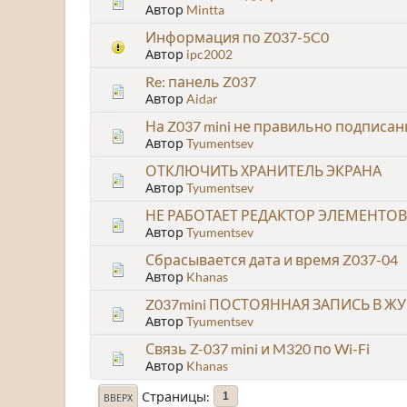
Автор
Mintta
Информация по Z037-5C0
Автор
ipc2002
Re: панель Z037
Автор
Aidar
На Z037 mini не правильно подписан
Автор
Tyumentsev
ОТКЛЮЧИТЬ ХРАНИТЕЛЬ ЭКРАНА
Автор
Tyumentsev
НЕ РАБОТАЕТ РЕДАКТОР ЭЛЕМЕНТО
Автор
Tyumentsev
Сбрасывается дата и время Z037-04
Автор
Khanas
Z037mini ПОСТОЯННАЯ ЗАПИСЬ В Ж
Автор
Tyumentsev
Связь Z-037 mini и M320 по Wi-Fi
Автор
Khanas
Страницы
1
ВВЕРХ