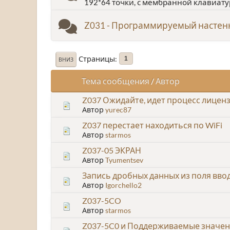
192*64 точки, с мембранной клавиату
Z031 - Программируемый насте
Страницы
1
ВНИЗ
Тема сообщения
/
Автор
Z037 Ожидайте, идет процесс лицен
Автор
yurec87
Z037 перестает находиться по WiFi
Автор
starmos
Z037-05 ЭКРАН
Автор
Tyumentsev
Запись дробных данных из поля ввод
Автор
Igorchello2
Z037-5CO
Автор
starmos
Z037-5C0 и Поддерживаемые значени