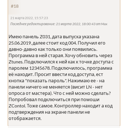
#18
21 марта 2022, 15:57:23
Последнее редактирование
: 21 марта 2022, 18:00:43 от Max
Имею панель Z031, дата выпуска указана
25.06.2019, далее стоит код 004. Получил его
давно-давно как только они появились.
Программа в ней старая. Хочу обновить через
Ztunes. Подключился к ней как к точке доступа с
паролем 12345678. Подключилось, программа
её находит. Просит ввести код доступа, ест
кнопка "показать пароль". Нажимаю ее - на
панели ничего не меняется (висит LN - нет
опроса от мастера). Что с ней можно сделать?
Попробовал подключиться при помоши
ZContol. Тоже самое. Контроллер находит а код
подтверждения на экране панели не
отображается.