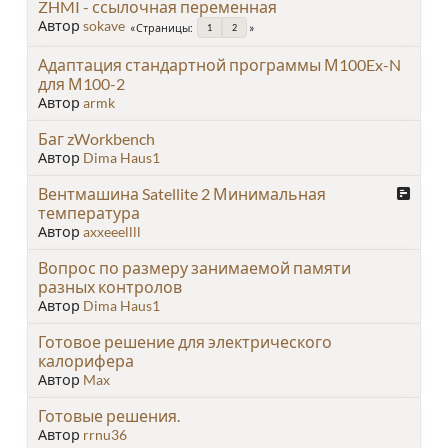
ZHMI - ссылочная переменная
Автор
sokave
Страницы
1
2
Адаптация стандартной программы М100Ex-N
для М100-2
Автор
armk
Баг zWorkbench
Автор
Dima Haus1
Вентмашина Satellite 2 Минимальная
температура
Автор
axxeeellll
Вопрос по размеру занимаемой памяти
разных контролов
Автор
Dima Haus1
Готовое решение для электрического
калорифера
Автор
Max
Готовые решения.
Автор
rrnu36