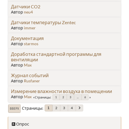
Датчики CO2
Автор
neu4
Датчики температуры Zentec
Автор
immer
Документация
Автор
starmos
Доработка стандартной программы для
вентиляции
Автор
Max
Журнал событий
Автор
Rusfaner
Измерение влажности воздуха в помещении
Автор
Max
Страницы
1
2
3
...
6
Страницы
2
3
4
1
ВВЕРХ
Опрос