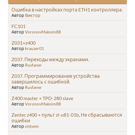
Ошибка в настройках порта ETH1 контроллера.
Автор
Виктор
FC101
Автор
VoronovMaksim88
Z031+z400
Автор
krauzer01
Z037. Переходы между экранами.
Автор
Rusfaner
Z037. Программирование устройства
завершилось с ошибкой.
Автор
Rusfaner
Z400 master + TPD-280 slave
Автор
VoronovMaksim88
Zentec z400 + пульт zl-u81-01b, Не сбрасываются
ошибки
Автор
oldyem