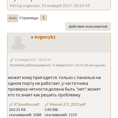
Автор evgenykz, 31 января 2017, 18:25:49
Страницы
1
ВНИЗ
Действия пользователя
evgenykz
31 января 2017, 18:25:49
Последнее редактирование
: 31 января 2017, 20:39:28 от evgenykz
может кому пригодится. только с панелью на
одном порту не работает, у частотника
проверка четности должна быть "нет". может
кто то знает как решить проблемку
IC5modbus.pdf
Manual_iC5_2013.pdf
262.31 КБ
5.83 МБ
скачиваний: 1088
скачиваний: 1159