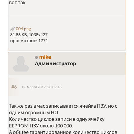
вот так:
004.png
31.86 КБ, 1038x427
просмотров: 1771
mike
Администратор
#6
03 марта 2017, 20:09:18
Так же раз в час записывается ячейка ПЗУ, но с
одним огромным НО.
Количество циклов записи в одну ячейку
EEPROM ПЗУ около 100 000.
А общее гарантированное количество циклов