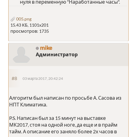
нуля в переменную "Наработанные часы".
005.png
15.43 КБ, 1101x201
просмотров: 1735
mike
Администратор
#8
03 марта 2017, 20:42:24
Алгоритм был написан по просьбе А. Сасова из
НПТ Климатика.
P.S. Написан был за 15 минут на выставке
МК2017, стоя на одной ноге, да еще и в прайм
тайм. А описание его заняло более 2х часов в