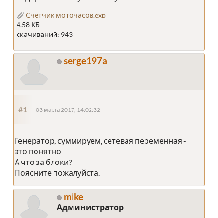
Счетчик моточасов.exp
4.58 КБ
скачиваний: 943
serge197a
#1
03 марта 2017, 14:02:32
Генератор, суммируем, сетевая переменная -
это понятно
А что за блоки?
Поясните пожалуйста.
mike
Администратор