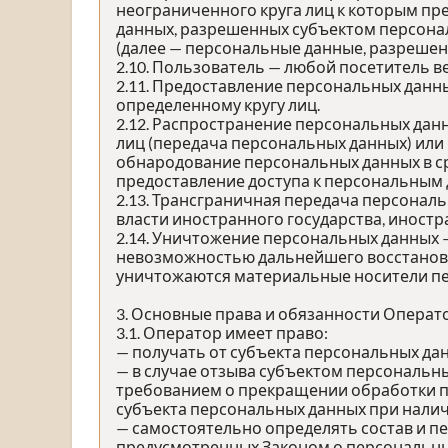
неограниченного круга лиц к которым пр
данных, разрешенных субъектом персона
(далее — персональные данные, разрешен
2.10. Пользователь — любой посетитель в
2.11. Предоставление персональных данн
определенному кругу лиц.
2.12. Распространение персональных дан
лиц (передача персональных данных) или
обнародование персональных данных в с
предоставление доступа к персональным
2.13. Трансграничная передача персонал
власти иностранного государства, иност
2.14. Уничтожение персональных данных 
невозможностью дальнейшего восстанов
уничтожаются материальные носители п
3. Основные права и обязанности Операт
3.1. Оператор имеет право:
— получать от субъекта персональных д
— в случае отзыва субъектом персональны
требованием о прекращении обработки п
субъекта персональных данных при налич
— самостоятельно определять состав и п
предусмотренных Законом о персональных