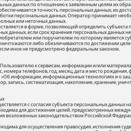
ных данных по отношению к заявленным целям их обра
обеспечивается точность персональных данных, их доста
аботки персональных данных. Оператор принимает необ
олных или неточных данных.
ествляется в форме, позволяющей определить субъекта 
ных данных, если срок хранения персональных данных н
иобретателем или поручителем по которому является су
ичтожаются либо обезличиваются по достижении целей 
 если иное не предусмотрено федеральным законом.
 Пользователю к сервисам, информации и/или материал
 номера телефонов, год, месяц, дата и место рождения,
«Об информации, информационных технологиях и о защи
ор, запись, систематизация, накопление, хранение, ун
ых
ествляется с согласия субъекта персональных данных н
обходима для достижения целей, предусмотренных межд
ния возложенных законодательством Российской Федера
ходима для осуществления правосудия, исполнения судеб