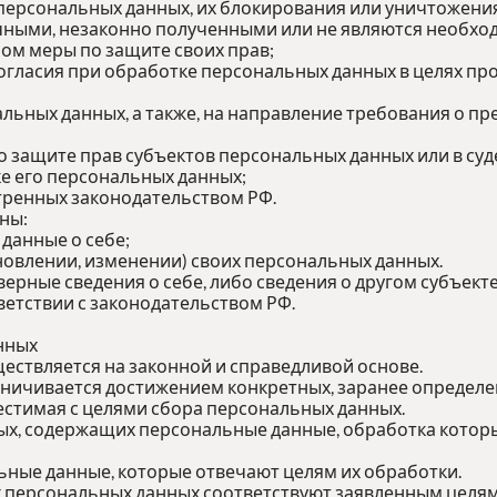
 персональных данных, их блокирования или уничтожения
ными, незаконно полученными или не являются необход
ом меры по защите своих прав;
огласия при обработке персональных данных в целях про
нальных данных, а также, на направление требования о 
о защите прав субъектов персональных данных или в су
е его персональных данных;
тренных законодательством РФ.
ны:
данные о себе;
овлении, изменении) своих персональных данных.
верные сведения о себе, либо сведения о другом субъект
тветствии с законодательством РФ.
нных
ествляется на законной и справедливой основе.
аничивается достижением конкретных, заранее определен
стимая с целями сбора персональных данных.
ных, содержащих персональные данные, обработка которы
ьные данные, которые отвечают целям их обработки.
 персональных данных соответствуют заявленным целям