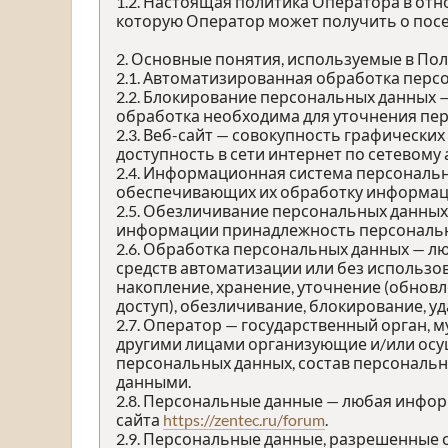
1.2. Настоящая политика Оператора в от
которую Оператор может получить о посе
2. Основные понятия, используемые в По
2.1. Автоматизированная обработка перс
2.2. Блокирование персональных данных 
обработка необходима для уточнения пер
2.3. Веб-сайт — совокупность графически
доступность в сети интернет по сетевому
2.4. Информационная система персональн
обеспечивающих их обработку информаци
2.5. Обезличивание персональных данных
информации принадлежность персональны
2.6. Обработка персональных данных — л
средств автоматизации или без использов
накопление, хранение, уточнение (обновл
доступ), обезличивание, блокирование, у
2.7. Оператор — государственный орган, 
другими лицами организующие и/или осу
персональных данных, состав персональн
данными.
2.8. Персональные данные — любая инфо
сайта
https://zentec.ru/forum
.
2.9. Персональные данные, разрешенные 