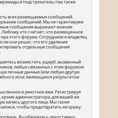
 пирамиды и подстрекательства также
ость всех размещаемых сообщений.
одержание сообщений. Мы не гарантируем
щаемые сообщения выражают мнение
. Любому, кто считает, что размещенное
ра этого форума. Сотрудники и владелец
сли они решат, что его удаление
дактировать отдельные сообщения
.
ашаетесь возместить ущерб, вызванный
дников, любых связанных с этим форумом
ваши личные данные (или любую другую
ебного иска, являющихся результатом
ысленное и уместное имя. Регистрируя
, кроме администратора, для вашей же
ю запись другого лица. Мы также
аписи, чтобы предотвратить её кражу.
профиль. Вы обязуетесь представить