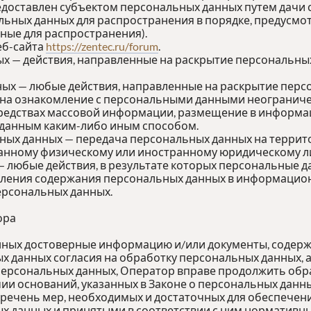
едоставлен субъектом персональных данных путем дачи 
льных данных для распространения в порядке, предусм
ные для распространения).
еб-сайта
https://zentec.ru/forum
.
ых — действия, направленные на раскрытие персональны
ных — любые действия, направленные на раскрытие пер
 на ознакомление с персональными данными неограничен
редствах массовой информации, размещение в информ
 данным каким-либо иным способом.
ьных данных — передача персональных данных на террит
ранному физическому или иностранному юридическому л
— любые действия, в результате которых персональные 
ления содержания персональных данных в информацион
ерсональных данных.
ора
анных достоверные информацию и/или документы, содер
х данных согласия на обработку персональных данных, 
ерсональных данных, Оператор вправе продолжить обра
ии оснований, указанных в Законе о персональных данны
еречень мер, необходимых и достаточных для обеспечен
 данных и принятыми в соответствии с ним нормативны