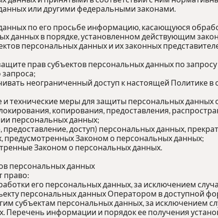
данных или другими федеральными законами.
 данных по его просьбе информацию, касающуюся обрабо
ых данных в порядке, установленном действующим зако
ектов персональных данных и их законных представителе
защите прав субъектов персональных данных по запрос
о запроса;
чивать неограниченный доступ к настоящей Политике в
 и технические меры для защиты персональных данных 
блокирования, копирования, предоставления, распростра
ии персональных данных;
, предоставление, доступ) персональных данных, прекра
х, предусмотренных Законом о персональных данных;
отренные Законом о персональных данных.
тов персональных данных
т право:
аботки его персональных данных, за исключением слу
ъекту персональных данных Оператором в доступной фор
гим субъектам персональных данных, за исключением сл
х. Перечень информации и порядок ее получения устано