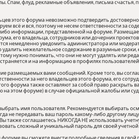
лы. Спам, флуд, рекламные объявления, письма счастья,
льцев этого форума невозможно подтвердить достоверн
руем всё и вся, поэтому не несем ответственности за с
й-либо информации, представленной на форуме. Разме
рума, его владельца, сотрудников или дочерних проектов
тся немедленно уведомить администратора или модерато
 удалить нежелательное содержание в разумные сроки, е
этому нужно понимать, что они не могут удалять или ре
остраняется и на информацию в профилях пользователей
ние размещаемых вами сообщений. Кроме того, вы согл
ственности за него владельцев этого форума, его сотру
этого форума также оставляют за собой право раскрыть 
 на этом форуме) в случае официальной жалобы или суд
 выбрать имя пользователя. Рекомендуется выбирать осм
огда не передавать ваш пароль какому-либо другому лицу
 Вы также соглашаетесь НИКОГДА НЕ использовать учетну
ать сложный и уникальный пароль для своей учетной з
м форуме вы сможете внести подробные сведения в свой 