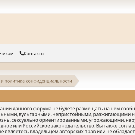
тчикам
Контакты
 и политика конфиденциальности
овании данного форума не будете размещать на нем соо
льными, вульгарными, непристойными, разжигающими не
ознь, сексуально ориентированными, угрожающими, на
е или Российское законодательство. Вы также соглаш
е являетесь владельцем авторских прав или не облада