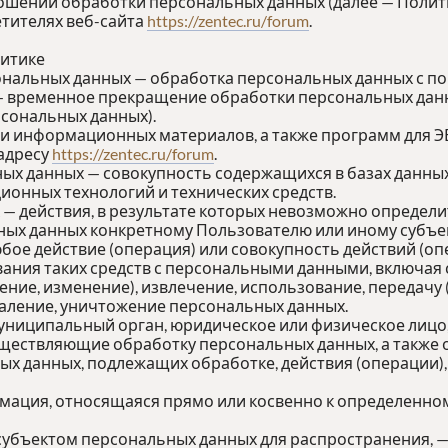
ношении обработки персональных данных (далее — Полит
тителях веб-сайта
https://zentec.ru/forum
.
литике
ональных данных — обработка персональных данных с п
— временное прекращение обработки персональных данн
сональных данных).
х и информационных материалов, а также программ для 
 адресу
https://zentec.ru/forum
.
ых данных — совокупность содержащихся в базах данны
онных технологий и технических средств.
 — действия, в результате которых невозможно определ
х данных конкретному Пользователю или иному субъек
юбое действие (операция) или совокупность действий (о
ания таких средств с персональными данными, включая с
ение, изменение), извлечение, использование, передачу
даление, уничтожение персональных данных.
муниципальный орган, юридическое или физическое лицо
ществляющие обработку персональных данных, а также
ых данных, подлежащих обработке, действия (операции
рмация, относящаяся прямо или косвенно к определенно
субъектом персональных данных для распространения, —