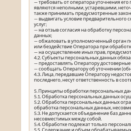
— требовать от оператора уточнения его
являются неполными, устаревшими, неточ
также принимать предусмотренные закон
— выдвигать условие предварительного с
услуг;
— на отзыв согласия на обработку персо
данных;
— обжаловать в уполномоченный орган п
или бездействие Оператора при обработк
— на осуществление иных прав, предусмо
4.2. Субъекты персональных данных обяза
— предоставлять Оператору достоверные 
— сообщать Оператору об уточнении (обн
4.3. Лица, передавшие Оператору недосто
последнего, несут ответственность в соо
5. Принципы обработки персональных да
5.1. Обработка персональных данных осущ
5.2. Обработка персональных данных огр
обработка персональных данных, несовме
5.3. Не допускается объединение баз дан
несовместимых между собой.
5.4. Обработке подлежат только персонал
5.5. Содержание и объем обрабатываемых