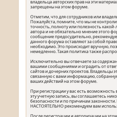
владельца авторских прав на эти материа
запрещены на этом форуме.
Отметим, что для сотрудников или владе
Пожалуйста, помните, что мы не контроли
точность, полноту или полезность како
автора и не обязательно мнение этого фо
сообщение предосудительно, рекомендуе
данного форума оставляют за собой право
необходимо. Это происходит вручную, по
немедленно. Такая политика также распр
Исключительно вы отвечаете за содержа
вашими сообщениями и оградить от ответ
сайтов и дочерних проектов. Владельцы 
связанную с вами информацию, собранную
ваших действий на этом форуме.
При регистрации у вас есть возможность
эту учетную запись, вы соглашаетесь ник
безопасности и по причинам законности.
НАСТОЯТЕЛЬНО рекомендуем вам использов
После регистрации и авторизации на это