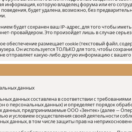
я информация, которую владелец форума или его сотру
едения, будет удалена, возможно, без предварительно
ии.
ием будет сохранен ваш IP-адрес, для того чтобы иметь
ернет-провайдером. Это произойдет лишь в случае серье
ное обеспечение размещает cookie (текстовый файл, со
аузера. Он используется ТОЛЬКО для того, чтобы сохрани
не отправляет какую-либо другую информацию с вашего
нальных данных
ых данных составлена в соответствии с требованиями Ф
кон о персональных данных) и определяет порядок обра
 данных, предпринимаемые ООО «Зентек» (далее — Опер
лью и условием осуществления своей деятельности собл
ных данных, в том числе защиты прав на неприкосновен