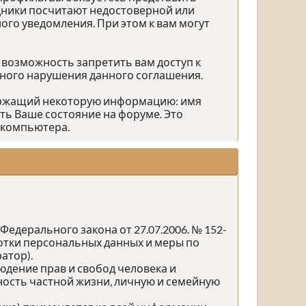
дники посчитают недостоверной или
го уведомления. При этом к вам могут
 возможность запретить вам доступ к
зного нарушения данного соглашения.
держащий некоторую информацию: имя
ть Ваше состояние на форуме. Это
 компьютера.
едерального закона от 27.07.2006. № 152-
ботки персональных данных и меры по
атор).
юдение прав и свобод человека и
ность частной жизни, личную и семейную