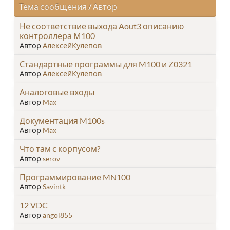
Тема сообщения
/
Автор
Не соответствие выхода Aout3 описанию
контроллера М100
Автор
АлексейКулепов
Стандартные программы для M100 и Z0321
Автор
АлексейКулепов
Аналоговые входы
Автор
Max
Документация M100s
Автор
Max
Что там с корпусом?
Автор
serov
Программирование MN100
Автор
Savintk
12 VDC
Автор
angol855