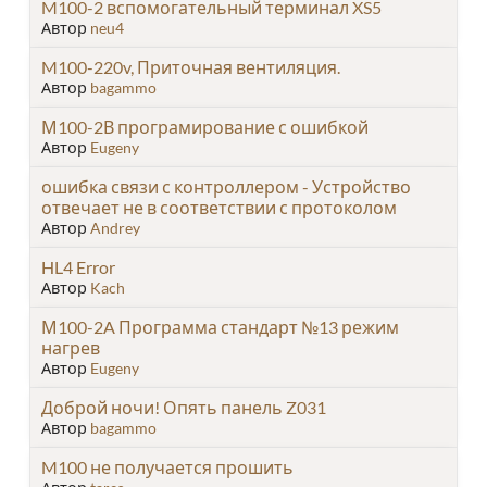
M100-2 вспомогательный терминал XS5
Автор
neu4
M100-220v, Приточная вентиляция.
Автор
bagammo
М100-2В програмирование с ошибкой
Автор
Eugeny
ошибка связи с контроллером - Устройство
отвечает не в соответствии с протоколом
Автор
Andrey
HL4 Error
Автор
Kach
М100-2A Программа стандарт №13 режим
нагрев
Автор
Eugeny
Доброй ночи! Опять панель Z031
Автор
bagammo
M100 не получается прошить