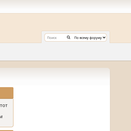
этот
м