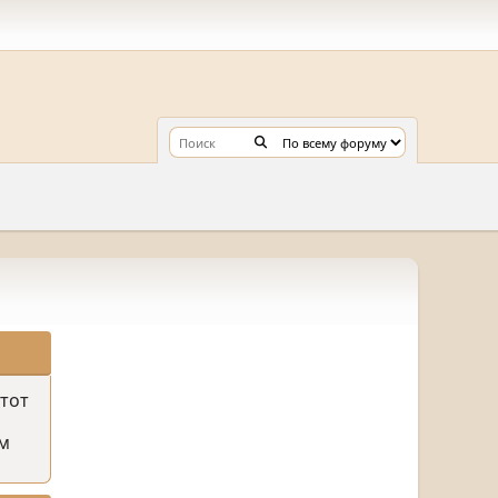
этот
м