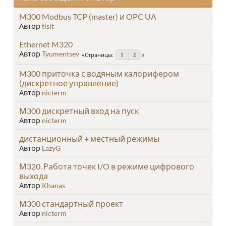
M300 Modbus TCP (master) и OPC UA
Автор
tisit
Ethernet M320
Автор
Tyumentsev
Страницы
1
2
M300 приточка с водяным калорифером
(дискретное управление)
Автор
nicterm
М300 дискретный вход на пуск
Автор
nicterm
дистанционный + местный режимы
Автор
LazyG
М320. Работа точек I/O в режиме цифрового
выхода
Автор
Khanas
М300 стандартный проект
Автор
nicterm