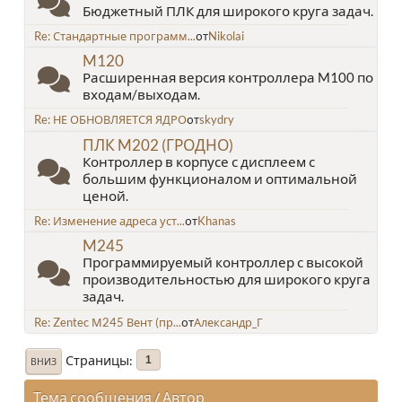
Бюджетный ПЛК для широкого круга задач.
Re: Стандартные программ...
от
Nikolai
M120
Расширенная версия контроллера M100 по
входам/выходам.
Re: НЕ ОБНОВЛЯЕТСЯ ЯДРО
от
skydry
ПЛК M202 (ГРОДНО)
Контроллер в корпусе с дисплеем с
большим функционалом и оптимальной
ценой.
Re: Изменение адреса уст...
от
Khanas
M245
Программируемый контроллер с высокой
производительностью для широкого круга
задач.
Re: Zentec М245 Вент (пр...
от
Александр_Г
Страницы
1
ВНИЗ
Тема сообщения
/
Автор