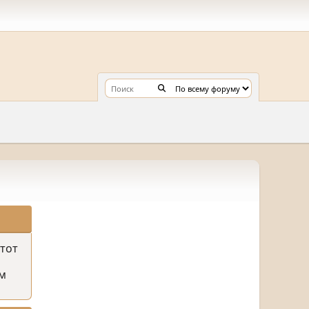
этот
м