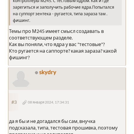
контроллеры М245. С тестовым ядром. Как и где
зарегиться и заполучить рабочие ядра.Попытался
на суппорт зентека - ругается, типа зараза там .
фишинг.
Темы про М245 имеет смысл создавать в
соответствующем разделе.
Как вы поняли, что ядра у вас "тестовые"?
Кто ругается на саппорте? какая зараза? какой
фишинг?
skydry
#3
08 января 2024, 17:34:31
да я бы и не догадался бы сам, внучка
подсказала, типа, тестовая прошивка, поэтому