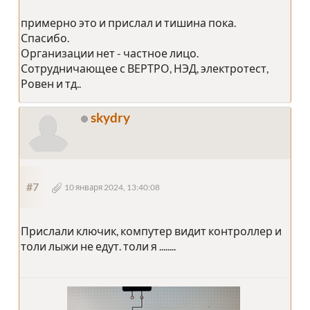
примерно это и прислал и тишина пока.
Спасибо.
Организации нет - частное лицо.
Сотрудничающее с ВЕРТРО, НЭД, электротест,
Ровен и тд..
skydry
#7
10 января 2024, 13:40:08
Прислали ключик, компутер видит контроллер и
толи лыжи не едут. толи я ........