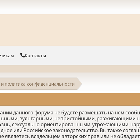
тчикам
Контакты
 и политика конфиденциальности
овании данного форума не будете размещать на нем соо
льными, вульгарными, непристойными, разжигающими не
ознь, сексуально ориентированными, угрожающими, на
е или Российское законодательство. Вы также соглаш
е являетесь владельцем авторских прав или не облада