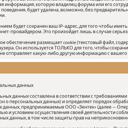
я информация, которую владелец форума или его сотру
едения, будет удалена, возможно, без предварительно
ии.
ием будет сохранен ваш IP-адрес, для того чтобы иметь
ернет-провайдером. Это произойдет лишь в случае серье
ное обеспечение размещает cookie (текстовый файл, со
аузера. Он используется ТОЛЬКО для того, чтобы сохрани
не отправляет какую-либо другую информацию с вашего
нальных данных
ых данных составлена в соответствии с требованиями Ф
кон о персональных данных) и определяет порядок обра
 данных, предпринимаемые ООО «Зентек» (далее — Опер
лью и условием осуществления своей деятельности собл
ных данных, в том числе защиты прав на неприкосновен