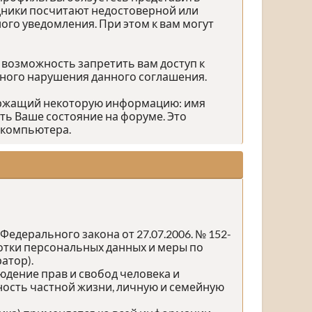
дники посчитают недостоверной или
го уведомления. При этом к вам могут
 возможность запретить вам доступ к
зного нарушения данного соглашения.
держащий некоторую информацию: имя
ть Ваше состояние на форуме. Это
 компьютера.
едерального закона от 27.07.2006. № 152-
ботки персональных данных и меры по
атор).
юдение прав и свобод человека и
ность частной жизни, личную и семейную