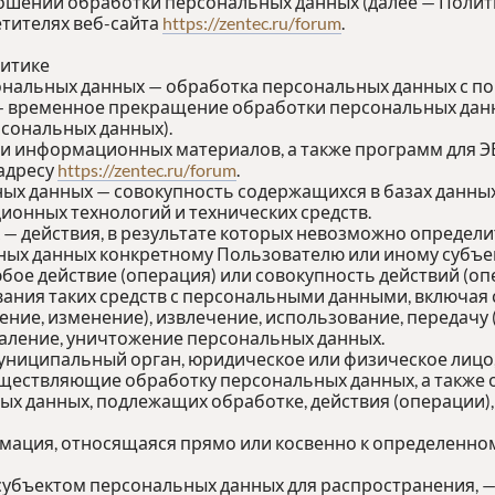
ношении обработки персональных данных (далее — Полит
тителях веб-сайта
https://zentec.ru/forum
.
литике
ональных данных — обработка персональных данных с п
— временное прекращение обработки персональных данн
сональных данных).
х и информационных материалов, а также программ для 
 адресу
https://zentec.ru/forum
.
ых данных — совокупность содержащихся в базах данны
онных технологий и технических средств.
 — действия, в результате которых невозможно определ
х данных конкретному Пользователю или иному субъек
юбое действие (операция) или совокупность действий (о
ания таких средств с персональными данными, включая с
ение, изменение), извлечение, использование, передачу
даление, уничтожение персональных данных.
муниципальный орган, юридическое или физическое лицо
ществляющие обработку персональных данных, а также
ых данных, подлежащих обработке, действия (операции
рмация, относящаяся прямо или косвенно к определенно
субъектом персональных данных для распространения, —