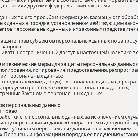
данных или другими федеральными законами.
 данных по его просьбе информацию, касающуюся обрабо
ых данных в порядке, установленном действующим зако
ектов персональных данных и их законных представителе
защите прав субъектов персональных данных по запрос
о запроса;
чивать неограниченный доступ к настоящей Политике в
 и технические меры для защиты персональных данных 
блокирования, копирования, предоставления, распростра
ии персональных данных;
, предоставление, доступ) персональных данных, прекра
х, предусмотренных Законом о персональных данных;
отренные Законом о персональных данных.
тов персональных данных
т право:
аботки его персональных данных, за исключением слу
ъекту персональных данных Оператором в доступной фор
гим субъектам персональных данных, за исключением сл
х. Перечень информации и порядок ее получения устано