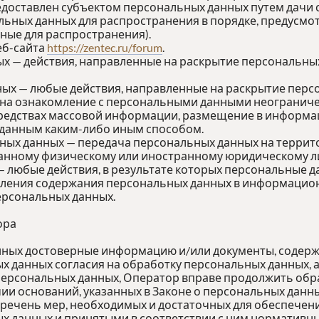
едоставлен субъектом персональных данных путем дачи 
льных данных для распространения в порядке, предусм
ные для распространения).
еб-сайта
https://zentec.ru/forum
.
ых — действия, направленные на раскрытие персональны
ных — любые действия, направленные на раскрытие пер
 на ознакомление с персональными данными неограничен
редствах массовой информации, размещение в информ
 данным каким-либо иным способом.
ьных данных — передача персональных данных на террит
ранному физическому или иностранному юридическому л
— любые действия, в результате которых персональные 
ления содержания персональных данных в информацион
ерсональных данных.
ора
анных достоверные информацию и/или документы, содер
х данных согласия на обработку персональных данных, 
ерсональных данных, Оператор вправе продолжить обра
ии оснований, указанных в Законе о персональных данны
еречень мер, необходимых и достаточных для обеспечен
 данных и принятыми в соответствии с ним нормативны