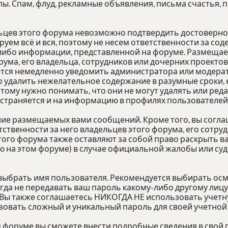
лы. Спам, флуд, рекламные объявления, письма счастья,
льцев этого форума невозможно подтвердить достоверн
руем всё и вся, поэтому не несем ответственности за с
й-либо информации, представленной на форуме. Разме
рума, его владельца, сотрудников или дочерних проектов
тся немедленно уведомить администратора или модерато
 удалить нежелательное содержание в разумные сроки, е
этому нужно понимать, что они не могут удалять или ре
остраняется и на информацию в профилях пользователей
ние размещаемых вами сообщений. Кроме того, вы согл
ственности за него владельцев этого форума, его сотру
этого форума также оставляют за собой право раскрыть 
 на этом форуме) в случае официальной жалобы или суд
 выбрать имя пользователя. Рекомендуется выбирать осм
огда не передавать ваш пароль какому-либо другому лицу
 Вы также соглашаетесь НИКОГДА НЕ использовать учетну
ать сложный и уникальный пароль для своей учетной з
м форуме вы сможете внести подробные сведения в свой 