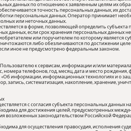
ных данных по отношению к заявленным целям их обра
обеспечивается точность персональных данных, их доста
аботки персональных данных. Оператор принимает необ
олных или неточных данных.
ествляется в форме, позволяющей определить субъекта 
ных данных, если срок хранения персональных данных н
иобретателем или поручителем по которому является су
ичтожаются либо обезличиваются по достижении целей 
 если иное не предусмотрено федеральным законом.
 Пользователю к сервисам, информации и/или материал
 номера телефонов, год, месяц, дата и место рождения,
«Об информации, информационных технологиях и о защи
ор, запись, систематизация, накопление, хранение, ун
ых
ествляется с согласия субъекта персональных данных н
обходима для достижения целей, предусмотренных межд
ния возложенных законодательством Российской Федера
ходима для осуществления правосудия, исполнения судеб