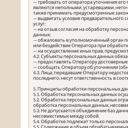
— требовать от оператора уточнения его
являются неполными, устаревшими, неточ
также принимать предусмотренные закон
— выдвигать условие предварительного с
услуг;
— на отзыв согласия на обработку персо
данных;
— обжаловать в уполномоченный орган п
или бездействие Оператора при обработк
— на осуществление иных прав, предусмо
4.2. Субъекты персональных данных обяза
— предоставлять Оператору достоверные 
— сообщать Оператору об уточнении (обн
4.3. Лица, передавшие Оператору недосто
последнего, несут ответственность в соо
5. Принципы обработки персональных да
5.1. Обработка персональных данных осущ
5.2. Обработка персональных данных огр
обработка персональных данных, несовме
5.3. Не допускается объединение баз дан
несовместимых между собой.
5.4. Обработке подлежат только персонал
5.5. Содержание и объем обрабатываемых