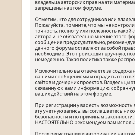
владельца авторских прав на эти материа
запрещены на этом форуме.
Отметим, что для сотрудников или владе
Пожалуйста, помните, что мы не контроли
точность, полноту или полезность како
автора и не обязательно мнение этого фо
сообщение предосудительно, рекомендуе
данного форума оставляют за собой право
необходимо. Это происходит вручную, по
немедленно. Такая политика также распр
Исключительно вы отвечаете за содержа
вашими сообщениями и оградить от ответ
сайтов и дочерних проектов. Владельцы 
связанную с вами информацию, собранную
ваших действий на этом форуме.
При регистрации у вас есть возможность
эту учетную запись, вы соглашаетесь ник
безопасности и по причинам законности.
НАСТОЯТЕЛЬНО рекомендуем вам использов
После регистрации и авторизации на это