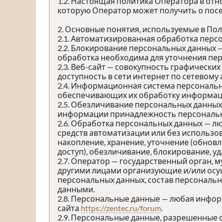
1.2. Настоящая политика Оператора в от
которую Оператор может получить о посе
2. Основные понятия, используемые в По
2.1. Автоматизированная обработка перс
2.2. Блокирование персональных данных 
обработка необходима для уточнения пер
2.3. Веб-сайт — совокупность графически
доступность в сети интернет по сетевому
2.4. Информационная система персональн
обеспечивающих их обработку информаци
2.5. Обезличивание персональных данных
информации принадлежность персональны
2.6. Обработка персональных данных — л
средств автоматизации или без использов
накопление, хранение, уточнение (обновл
доступ), обезличивание, блокирование, у
2.7. Оператор — государственный орган, 
другими лицами организующие и/или осу
персональных данных, состав персональн
данными.
2.8. Персональные данные — любая инфо
сайта
https://zentec.ru/forum
.
2.9. Персональные данные, разрешенные 