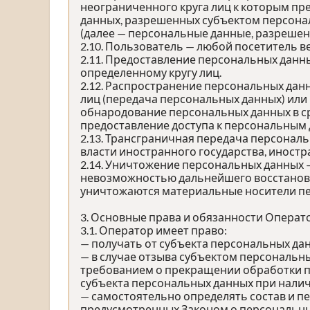
неограниченного круга лиц к которым пр
данных, разрешенных субъектом персона
(далее — персональные данные, разрешен
2.10. Пользователь — любой посетитель в
2.11. Предоставление персональных данн
определенному кругу лиц.
2.12. Распространение персональных дан
лиц (передача персональных данных) или
обнародование персональных данных в с
предоставление доступа к персональным
2.13. Трансграничная передача персонал
власти иностранного государства, иност
2.14. Уничтожение персональных данных 
невозможностью дальнейшего восстанов
уничтожаются материальные носители п
3. Основные права и обязанности Операт
3.1. Оператор имеет право:
— получать от субъекта персональных д
— в случае отзыва субъектом персональны
требованием о прекращении обработки п
субъекта персональных данных при налич
— самостоятельно определять состав и п
предусмотренных Законом о персональных