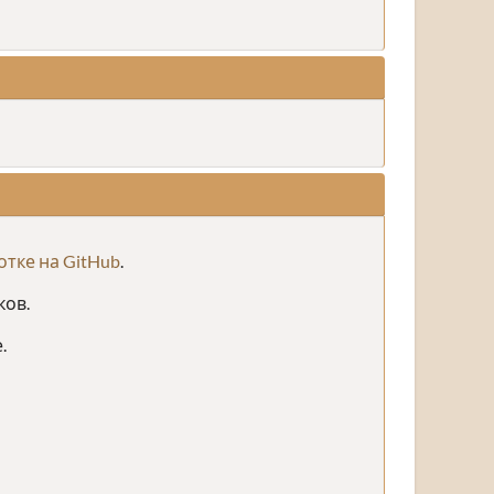
тке на GitHub
.
ков.
.