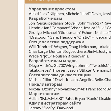
Управление проектом
Aleksi "Lex" Kilpinen, Michele "Illori" Davis, Je
Разработчикам
Jon "Sesquipedalian" Stovell, John "live627" Ray
Hendrik Jan "Compuart" Visser, Jessica "Suki" 
Grudge, Michael "Oldiesmann" Eshom, Michael "Th
"Dragooon" Garg, Theodore "Orstio" Hildebrandt,
Специалистам поддержки
Will "Kindred" Wagner, Doug Heffernan, lurkalot,
Chas Large, Duncan85, gbsothere, JimM, Justyne,
Wade "sησω" Poulsen и xenovanis.
Разработчикам модов
Diego Andrés, GL700Wing, Johnnie "TwitchisMen
"akabugeyes" Thorsen, Jason "JBlaze" Clemons, J
Составителям документации
Michele "Illori" Davis, Irisado, AngelinaBelle, 
Локализаторам
Nikola "Dzonny" Novaković, m4z, Francisco "d3
Маркетологам
Adish "(F.L.A.M.E.R)" Patel, Bryan "Runic" Deak
Администраторам сайта
Jeremy "SleePy" Darwood.