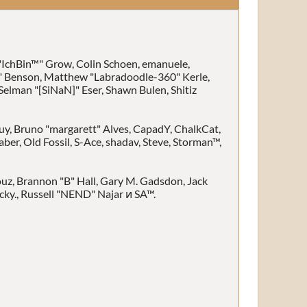
d "IchBin™" Grow, Colin Schoen, emanuele,
n" Benson, Matthew "Labradoodle-360" Kerle,
Selman "[SiNaN]" Eser, Shawn Bulen, Shitiz
guy, Bruno "margarett" Alves, CapadY, ChalkCat,
er, Old Fossil, S-Ace, shadav, Steve, Storman™,
z, Brannon "B" Hall, Gary M. Gadsdon, Jack
cky., Russell "NEND" Najar и SA™.