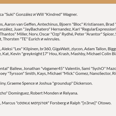
ssica "Suki" González и Will "Kindred" Wagner.
es, Aaron van Geffen, Antechinus, Bjoern "Bloc" Kristiansen, Bra
González, Juan "JayBachatero" Hernandez, Karl "RegularExpressio
antos" Miller, Norv, Oscar "Ozp" Rydhé, Peter "Arantor" Spicer, 
 Thorsten "TE" Eurich и winrules.
 Aleksi "Lex" Kilpinen, br360, GigaWatt, ziycon, Adam Tallon, Big
 Kat, Kevin "greyknight17" Hou, Krash, Mashby, Michael Colin Blab
tal" Ballew, Jonathan "vbgamer45" Valentin, Sami "SychO" Mazou
oey "Tyrsson" Smith, Kays, Michael "Mick." Gomez, NanoSector, Ri
Chainy, Graeme Spence и Joshua "groundup" Dickerson.
vcho" Domínguez, Robert Monden и Relyana.
in, Marcus "cσσкιє мσηѕтєя" Forsberg и Ralph "[n3rve]" Otowo.