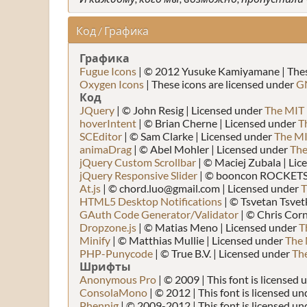
Код / Графика
Графика
Fugue Icons
| © 2012 Yusuke Kamiyamane | These
Oxygen Icons
| These icons are licensed under
G
Код
JQuery
| © John Resig | Licensed under
The MIT 
hoverIntent
| © Brian Cherne | Licensed under
T
SCEditor
| © Sam Clarke | Licensed under
The MI
animaDrag
| © Abel Mohler | Licensed under
The
jQuery Custom Scrollbar
| © Maciej Zubala | Li
jQuery Responsive Slider
| © booncon ROCKETS 
At.js
| © chord.luo@gmail.com | Licensed under
T
HTML5 Desktop Notifications
| © Tsvetan Tsvet
GAuth Code Generator/Validator
| © Chris Corn
Dropzone.js
| © Matias Meno | Licensed under
T
Minify
| © Matthias Mullie | Licensed under
The 
PHP-Punycode
| © True B.V. | Licensed under
The
Шрифты
Anonymous Pro
| © 2009 | This font is licensed
ConsolaMono
| © 2012 | This font is licensed u
Phennig
| © 2009-2012 | This font is licensed un