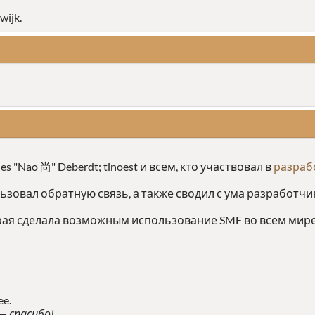
wijk.
illes "Nao 尚" Deberdt; tinoest и всем, кто участвовал в
разрабо
ьзовал обратную связь, а также сводил с ума разработчи
рая сделала возможным использование SMF во всем мире
ee.
— спасибо!