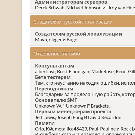
Администраторам серверов
Derek Schwab, Michael Johnson и Liroy van Hoe
Создателям русской локализации
Создателям русской локализации
Mavn, digger и Bugo.
Отдельное спасибо
Консультантам
albertlast; Brett Flannigan; Mark Rose; René-G
Бета тестерам
Тем, кто неустанно находил ошибки, испол
Переводчикам
Благодарим за проделанную работу, кото
Основателю SMF
Unknown W. "[Unknown]" Brackets.
Первым менеджерам проекта
Jeff Lewis, Joseph Fung и David Recordon.
Памяти
Crip, K@, metallica48423, Paul_Pauline и Rock L
И каждому, кого мы, возможно, пропустили 