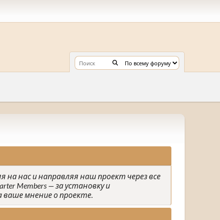
яя на нас и направляя наш проект через все
rter Members — за установку и
а ваше мнение о проекте.