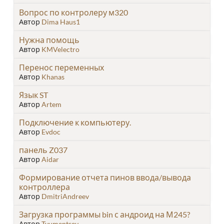
Вопрос по контролеру м320
Автор
Dima Haus1
Нужна помощь
Автор
KMVelectro
Перенос переменных
Автор
Khanas
Язык ST
Автор
Artem
Подключение к компьютеру.
Автор
Evdoc
панель Z037
Автор
Aidar
Формирование отчета пинов ввода/вывода
контроллера
Автор
DmitriAndreev
Загрузка программы bin с андроид на М245?
Автор
Tyumentsev