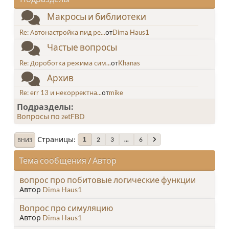
Макросы и библиотеки
Re: Автонастройка пид ре...
от
Dima Haus1
Частые вопросы
Re: Дороботка режима сим...
от
Khanas
Архив
Re: err 13 и некорректна...
от
mike
Подразделы
Вопросы по zetFBD
Страницы
2
3
...
6
1
ВНИЗ
Тема сообщения
/
Автор
вопрос про побитовые логические функции
Автор
Dima Haus1
Вопрос про симуляцию
Автор
Dima Haus1