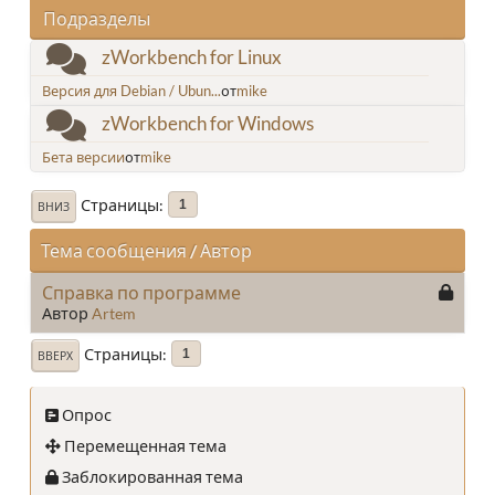
Подразделы
zWorkbench for Linux
Версия для Debian / Ubun...
от
mike
zWorkbench for Windows
Бета версии
от
mike
Страницы
1
ВНИЗ
Тема сообщения
/
Автор
Справка по программе
Автор
Artem
Страницы
1
ВВЕРХ
Опрос
Перемещенная тема
Заблокированная тема