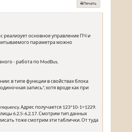
Печать
с реализует основное управление ПЧ и
считываемого параметра можно
вного - работа по ModBus.
ии: в типе функции в свойствах блока
"одиночная запись", хотя вроде как при
requency. Адрес получается 123*10-1=1229.
лицы 6.2.5-6.2.17. Смотрим тип данных
писать тоже смотрим эти таблички. От туда