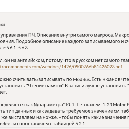
7:05
управления ПЧ. Описание внутри самого макроса. Макро
тояния. Подробное описание каждого записываемого и 
5.6.1.-5.6.3.
 он на английском, потому что в русском нет самого гла
lectrocomponents.com/webdocs/1426/0900766b81426023.pdf
жно считывать/записывать по ModBus. Есть нюанс в чтен
 установить "Чтение памяти". В записи лучше установить 
ет.
еделяется как №параметра*10-1. Т.е. скажем: 1-23 Motor F
ть тип данных и как задавать требуемое значение см. таб
 же выставляем на ножке. Чтобы понять какие значения 
ndex - и сопоставляем с таблицей 6.2.1.