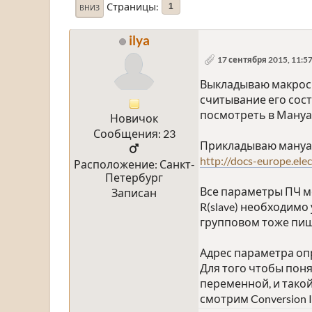
Страницы
1
ВНИЗ
ilya
17 сентября 2015, 11:5
Выкладываю макрос 
считывание его сос
посмотреть в Мануале:
Новичок
Сообщения: 23
Прикладываю мануал,
http://docs-europe.e
Расположение: Санкт-
Петербург
Все параметры ПЧ мо
Записан
R(slave) необходимо
групповом тоже пиш
Адрес параметра опр
Для того чтобы поня
переменной, и такой
смотрим Conversion I