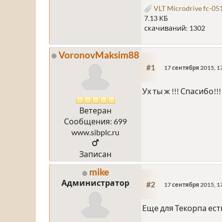
VLT Microdrive fc-05
7.13 КБ
скачиваний: 1302
VoronovMaksim88
#1
17 сентября 2015, 1
Ух ты ж !!! Спасибо!!!
Ветеран
Сообщения: 699
www.sibplc.ru
Записан
mike
Администратор
#2
17 сентября 2015, 1
Еще для Текорпа ест