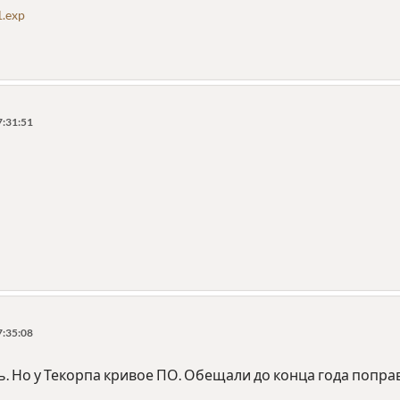
1.exp
7:31:51
7:35:08
ь. Но у Текорпа кривое ПО. Обещали до конца года попр