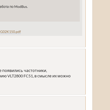
абота по ModBus.
MG02K150.pdf
те появились частотники,
нию VLT2800 FC51, в смысле их можно