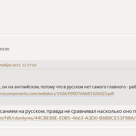
:53:50
тября 2015, 11:57:05
он на английском, потому что в русском нет самого главного - ра
lectrocomponents.com/webdocs/1426/0900766b81426023.pdf
исанием на русском, правда не сравнивал насколько оно 
com/NR/rdonlyres/44CBE88E-E0B5-4663-A3D0-B6B8CE51F88A