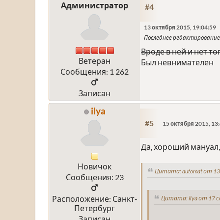
Администратор
#4
13 октября 2015, 19:04:59
Последнее редактирование
Вроде в ней и нет то
Ветеран
Был невнимателен
Сообщения: 1 262
Записан
ilya
#5
15 октября 2015, 13
Да, хороший мануал,
Новичок
Цитата: automat от 13
Сообщения: 23
Расположение: Санкт-
Цитата: ilya от 17 
Петербург
Записан