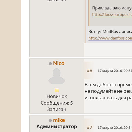
Прикладываю мануал,
http://docs-europe.
Вот тут ModBus с опи
http://www.danfoss.
Nico
#6
17 марта 2016, 20:3
Всем доброго времен
не подумайте не рек
Новичок
использовать для ра
Сообщения: 5
Записан
mike
Администратор
#7
17 марта 2016, 20:3