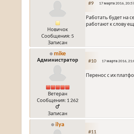
#9
17 марта 2016, 20:5
Работать будет на с
работают к слову еще
Новичок
Сообщения: 5
Записан
mike
Администратор
#10
17 марта 2016, 21:
Перенос с их платфо
Ветеран
Сообщения: 1 262
Записан
ilya
#11