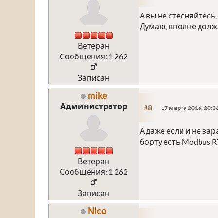
А вы не стесняйтесь,
Думаю, вполне долже
Ветеран
Сообщения: 1 262
Записан
mike
Администратор
#8
17 марта 2016, 20:3
А даже если и не за
борту есть Modbus R
Ветеран
Сообщения: 1 262
Записан
Nico