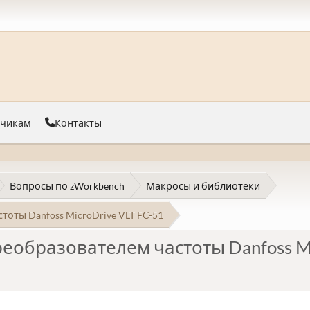
тчикам
Контакты
Вопросы по zWorkbench
Макросы и библиотеки
оты Danfoss MicroDrive VLT FC-51
еобразователем частоты Danfoss Mi