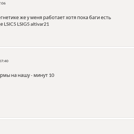
7:06
егнетике же у меня работает хотя пока баги есть
 LSIC5 LSIG5 altivar21
07:40
рмы на нашу - минут 10