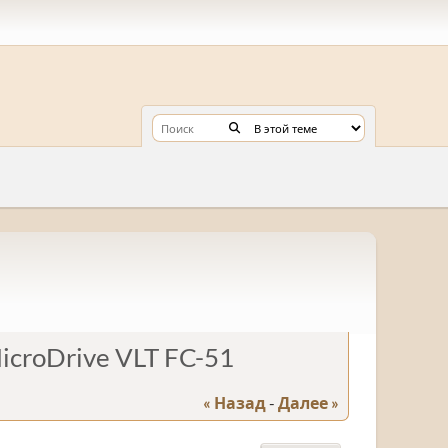
croDrive VLT FC-51
« Назад
-
Далее »