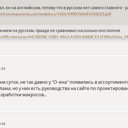
 он на английском, потому что в русском нет самого главного - р
electrocomponents.com/webdocs/1426/0900766b81426023.pdf
санием на русском, правда не сравнивал насколько оно полное
com/NR/rdonlyres/44CBE88E-E0B5-4663-A3D0-B6B8CE51F88A/0/doc_
1:52
и суток, не так давно у "О-ена" появились в ассортимен
лама, но у них есть руководства на сайте по проектирова
зработки макросов...
4:56