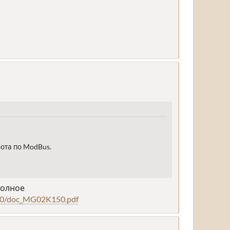
бота по ModBus.
полное
/0/doc_MG02K150.pdf