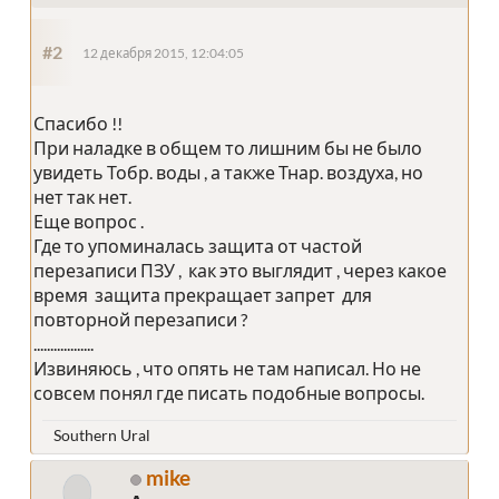
#2
12 декабря 2015, 12:04:05
Спасибо !!
При наладке в общем то лишним бы не было
увидеть Тобр. воды , а также Тнар. воздуха, но
нет так нет.
Еще вопрос .
Где то упоминалась защита от частой
перезаписи ПЗУ , как это выглядит , через какое
время защита прекращает запрет для
повторной перезаписи ?
..................
Извиняюсь , что опять не там написал. Но не
совсем понял где писать подобные вопросы.
Southern Ural
mike