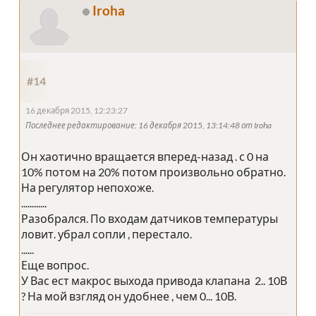
Iroha
#14
16 декабря 2015, 12:23:27
Последнее редактирование
: 16 декабря 2015, 13:14:48 от Iroha
Он хаотично вращается вперед-назад . с 0 на
10% потом на 20% потом произвольно обратно.
На регулятор непохоже.
............
Разобрался. По входам датчиков температуры
ловит. убрал сопли , перестало.
......
Еще вопрос.
У Вас ест макрос выхода привода клапана 2.. 10В
? На мой взгляд он удобнее , чем 0... 10В.