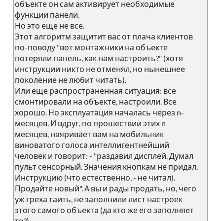
объекте он сам активирует необходимые
функции панели.
Но это еще не все.
Этот алгоритм защитит вас от плача клиентов
по-поводу "вот монтажники на объекте
потеряли панель, как нам настроить?" (хотя
инструкции никто не отменял, но нынешнее
поколение не любит читать).
Или еще распространенная ситуация: все
смонтировали на объекте, настроили. Все
хорошо. Но эксплуатация началась через n-
месяцев. И вдруг, по прошествии этих n
месяцев, наяривает вам на мобильник
виноватого голоса интеллигентнейший
человек и говорит: - "раздавил дисплей. Думал
пульт сенсорный. Значения кнопкам не придал.
Инструкцию (что естественно, - не читал).
Продайте новый". А вы и рады продать, но, чего
уж греха таить, не заполнили лист настроек
этого самого объекта (да кто же его заполняет
то?).