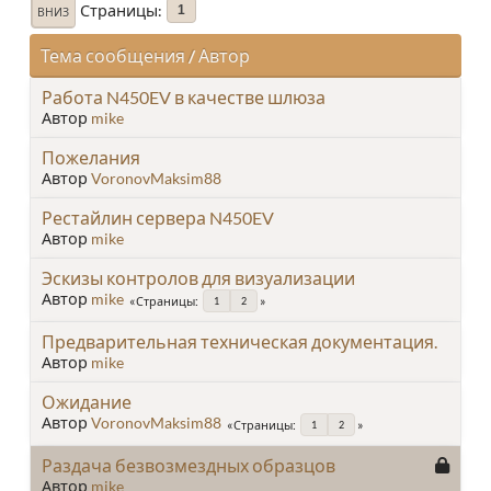
Страницы
1
ВНИЗ
Тема сообщения
/
Автор
Работа N450EV в качестве шлюза
Автор
mike
Пожелания
Автор
VoronovMaksim88
Рестайлин сервера N450EV
Автор
mike
Эскизы контролов для визуализации
Автор
mike
Страницы
1
2
Предварительная техническая документация.
Автор
mike
Ожидание
Автор
VoronovMaksim88
Страницы
1
2
Раздача безвозмездных образцов
Автор
mike