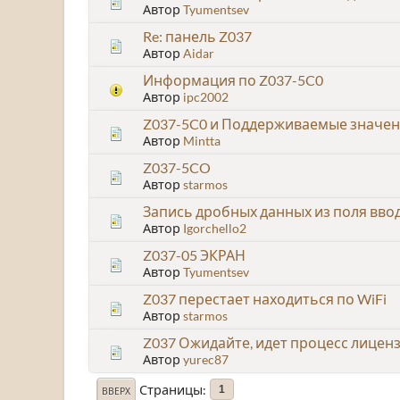
Автор
Tyumentsev
Re: панель Z037
Автор
Aidar
Информация по Z037-5C0
Автор
ipc2002
Z037-5C0 и Поддерживаемые значени
Автор
Mintta
Z037-5CO
Автор
starmos
Запись дробных данных из поля ввод
Автор
Igorchello2
Z037-05 ЭКРАН
Автор
Tyumentsev
Z037 перестает находиться по WiFi
Автор
starmos
Z037 Ожидайте, идет процесс лицен
Автор
yurec87
Страницы
1
ВВЕРХ