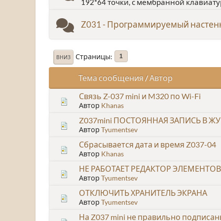
192*64 точки, с мембранной клавиату
Z031 - Программируемый насте
Страницы
1
ВНИЗ
Тема сообщения
/
Автор
Связь Z-037 mini и M320 по Wi-Fi
Автор
Khanas
Z037mini ПОСТОЯННАЯ ЗАПИСЬ В Ж
Автор
Tyumentsev
Сбрасывается дата и время Z037-04
Автор
Khanas
НЕ РАБОТАЕТ РЕДАКТОР ЭЛЕМЕНТО
Автор
Tyumentsev
ОТКЛЮЧИТЬ ХРАНИТЕЛЬ ЭКРАНА
Автор
Tyumentsev
На Z037 mini не правильно подписан