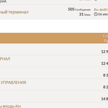
рой.
505
Re: войт
Сообщения
нный терминал
31
06 июн
Темы
Со
П
12 
УРНАЛ
12 
8 
В УПРАВЛЕНИЯ
8 
14 
ы входы Ain