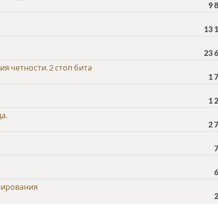
9 
13 
23 
я четности. 2 стоп бита
1 
1 
а.
2 
зирования