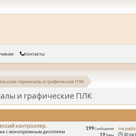
тчикам
Контакты
ельские терминалы и графические ПЛК
алы и графические ПЛК
еский контроллер.
199
Не рабо
Сообщения
жа с монохромным дисплеем
19
30 окт
Темы