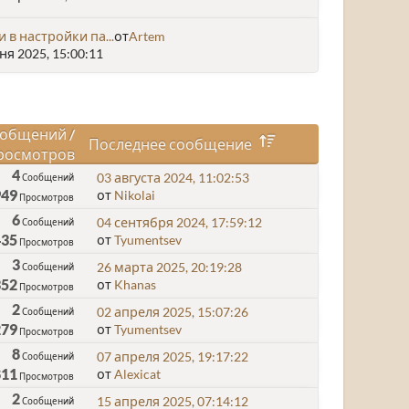
и в настройки па...
от
Artem
я 2025, 15:00:11
общений
/
Последнее сообщение
росмотров
4
03 августа 2024, 11:02:53
Сообщений
949
от
Nikolai
Просмотров
6
04 сентября 2024, 17:59:12
Сообщений
435
от
Tyumentsev
Просмотров
3
26 марта 2025, 20:19:28
Сообщений
352
от
Khanas
Просмотров
2
02 апреля 2025, 15:07:26
Сообщений
279
от
Tyumentsev
Просмотров
8
07 апреля 2025, 19:17:22
Сообщений
811
от
Alexicat
Просмотров
2
15 апреля 2025, 07:14:12
Сообщений