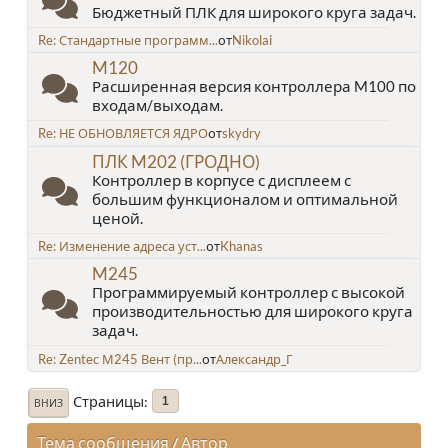
Бюджетный ПЛК для широкого круга задач.
Re: Стандартные программ...
от
Nikolai
M120
Расширенная версия контроллера M100 по
входам/выходам.
Re: НЕ ОБНОВЛЯЕТСЯ ЯДРО
от
skydry
ПЛК M202 (ГРОДНО)
Контроллер в корпусе с дисплеем с
большим функционалом и оптимальной
ценой.
Re: Изменение адреса уст...
от
Khanas
M245
Программируемый контроллер с высокой
производительностью для широкого круга
задач.
Re: Zentec М245 Вент (пр...
от
Александр_Г
Страницы
1
ВНИЗ
Тема сообщения
/
Автор