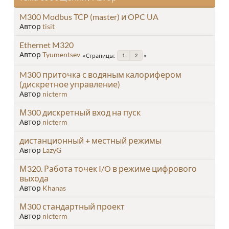
M300 Modbus TCP (master) и OPC UA
Автор
tisit
Ethernet M320
Автор
Tyumentsev
Страницы
1
2
M300 приточка с водяным калорифером
(дискретное управление)
Автор
nicterm
М300 дискретный вход на пуск
Автор
nicterm
дистанционный + местный режимы
Автор
LazyG
М320. Работа точек I/O в режиме цифрового
выхода
Автор
Khanas
М300 стандартный проект
Автор
nicterm